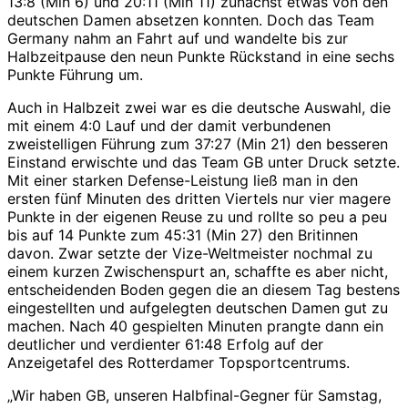
13:8 (Min 6) und 20:11 (Min 11) zunächst etwas von den
deutschen Damen absetzen konnten. Doch das Team
Germany nahm an Fahrt auf und wandelte bis zur
Halbzeitpause den neun Punkte Rückstand in eine sechs
Punkte Führung um.
Auch in Halbzeit zwei war es die deutsche Auswahl, die
mit einem 4:0 Lauf und der damit verbundenen
zweistelligen Führung zum 37:27 (Min 21) den besseren
Einstand erwischte und das Team GB unter Druck setzte.
Mit einer starken Defense-Leistung ließ man in den
ersten fünf Minuten des dritten Viertels nur vier magere
Punkte in der eigenen Reuse zu und rollte so peu a peu
bis auf 14 Punkte zum 45:31 (Min 27) den Britinnen
davon. Zwar setzte der Vize-Weltmeister nochmal zu
einem kurzen Zwischenspurt an, schaffte es aber nicht,
entscheidenden Boden gegen die an diesem Tag bestens
eingestellten und aufgelegten deutschen Damen gut zu
machen. Nach 40 gespielten Minuten prangte dann ein
deutlicher und verdienter 61:48 Erfolg auf der
Anzeigetafel des Rotterdamer Topsportcentrums.
„Wir haben GB, unseren Halbfinal-Gegner für Samstag,