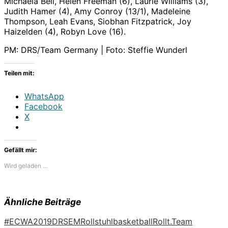
Michaela Bell, Helen Freeman (6), Laurie Williams (3),
Judith Hamer (4), Amy Conroy (13/1), Madeleine
Thompson, Leah Evans, Siobhan Fitzpatrick, Joy
Haizelden (4), Robyn Love (16).
PM: DRS/Team Germany | Foto: Steffie Wunderl
Teilen mit:
WhatsApp
Facebook
X
Gefällt mir:
Wird geladen …
Ähnliche Beiträge
#ECWA2019
DRS
EM
Rollstuhlbasketball
Rollt.
Team