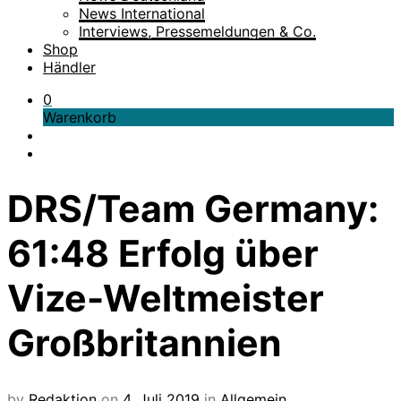
News International
Interviews, Pressemeldungen & Co.
Shop
Händler
0
Warenkorb
DRS/Team Germany:
61:48 Erfolg über
Vize-Weltmeister
Großbritannien
by
Redaktion
on
4. Juli 2019
in
Allgemein
,