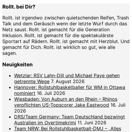
Rollt. bei Dir?
Rollt. ist irgendwo zwischen quietschenden Reifen, Trash
Talk und dem Geräusch wenn der letzte Wurf durch das
Netz saust. Rollt. ist gemacht für die Generation
Inklusion. Rollt. ist gemacht für die spektakulärste
Sportart auf Rädern. Rollt. ist gemacht mit Herzblut. Und
gemacht für Dich. Rollt. ist wirklich so gut, wie alle
sagen.
Neuigkeiten
Wetzlar: RSV Lahn-Dill und Michael Paye gehen
getrennte Wege
7. August 2026
Hannover: Rollstuhlbasketballer für WM in Ottawa
nominiert
16. Juli 2026
Wiesbaden: Von Auburn an den Rhein – Rhinos
verpflichten US-Topscorer Jake Eastwood
16. Juli
2026
DRS/Team Germany: Team Deutschland bezwingt
Australien im Overtimekrimi
11. Juni 2026
Team NRW: Bei Rollstuhlbasketball-DMJ – „Alles