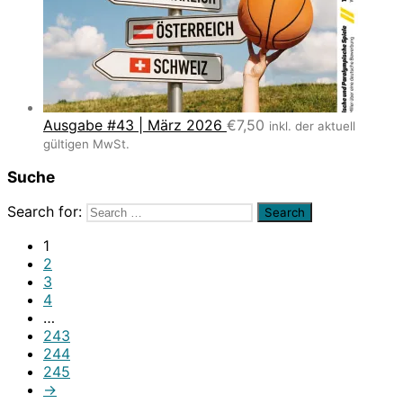
Ausgabe #43 | März 2026
€
7,50
inkl. der aktuell
gültigen MwSt.
Suche
Search for:
1
2
3
4
…
243
244
245
→