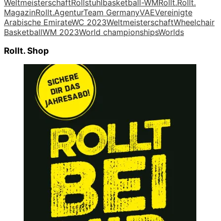
Weltmeisterschaft
Rollstuhlbasketball-WM
Rollt.
Rollt.
Magazin
Rollt.Agentur
Team Germany
VAE
Vereinigte
Arabische Emirate
WC 2023
Weltmeisterschaft
Wheelchair
Basketball
WM 2023
World championships
Worlds
Rollt. Shop