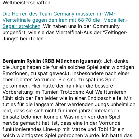
Weltmeisterschaften
Die Herren des Team Germany mussten im WM-
Viertelfinale gegen den Iran mit 68:70 die “Medaillen-
Segel” streichen
. Wir haben uns in der Community
umgehört, wie sie das Viertelfinal-Aus der “Zeltinger-
Jungs” beurteilen.
Benjamin Ryklin (RBB München Iguanas)
: „Ich denke,
die Jungs haben die für ein solches Spiel sehr wichtigen
Emotionen, zu spät geweckt. Insbesondere nach einer
eher leichten Vorrunde. Sie sind zu spät ins Spiel
gekommen. Hier hatte der Iran klar die bessere
Vorbereitung im Turnier. Trotzdem: Auf Weltturnieren
fühlt sich der Fan leider wie in einer Endlosschleife. Mir
tut es für die langsam älter werdenden Jungs unheimlich
leid, dass sie sich nicht für ihren jahrzehntelangen
Einsatz belohnen können. Was mich vor dem Spiel
nervös gemacht hat, ist, dass eine in der Vorrunde
funktionierendes Line-up mit Matze und Tobi für ein
solch wichtigstes Spiel gebrochen wurde. Ich hatte das