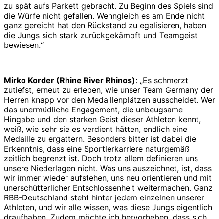
zu spät aufs Parkett gebracht. Zu Beginn des Spiels sind
die Würfe nicht gefallen. Wenngleich es am Ende nicht
ganz gereicht hat den Rückstand zu egalisieren, haben
die Jungs sich stark zurückgekämpft und Teamgeist
bewiesen.“
Mirko Korder (Rhine River Rhinos)
: „Es schmerzt
zutiefst, erneut zu erleben, wie unser Team Germany der
Herren knapp vor den Medaillenplätzen ausscheidet. Wer
das unermüdliche Engagement, die unbeugsame
Hingabe und den starken Geist dieser Athleten kennt,
weiß, wie sehr sie es verdient hätten, endlich eine
Medaille zu ergattern. Besonders bitter ist dabei die
Erkenntnis, dass eine Sportlerkarriere naturgemäß
zeitlich begrenzt ist. Doch trotz allem definieren uns
unsere Niederlagen nicht. Was uns auszeichnet, ist, dass
wir immer wieder aufstehen, uns neu orientieren und mit
unerschütterlicher Entschlossenheit weitermachen. Ganz
RBB-Deutschland steht hinter jedem einzelnen unserer
Athleten, und wir alle wissen, was diese Jungs eigentlich
draufhaben. Zudem möchte ich hervorheben, dass sich