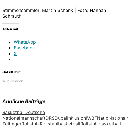
Stimmensammler: Martin Schenk | Foto: Hannah
Schrauth
Teilen mit:
WhatsApp
Facebook
X
Gefällt mir:
Wird geladen …
Ähnliche Beiträge
Basketball
Deutsche
Nationalmannschaft
DRS
Dubai
Inklusion
IWBF
Natio
National
Zeltinger
Rollstuhl
Rollstuhlbasketball
Rollstuhlbasketball-