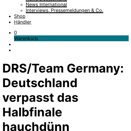
News International
Interviews, Pressemeldungen & Co.
Shop
Händler
0
Warenkorb
DRS/Team Germany:
Deutschland
verpasst das
Halbfinale
hauchdünn