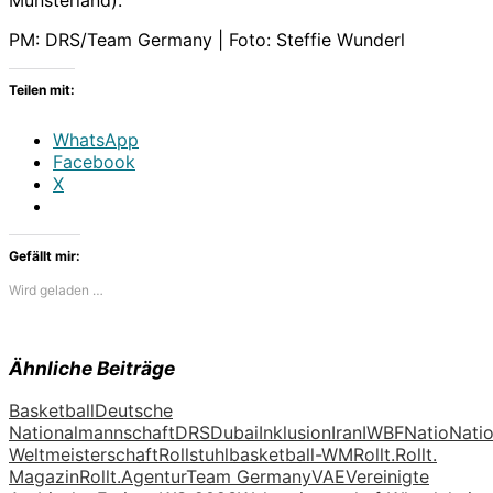
PM: DRS/Team Germany | Foto: Steffie Wunderl
Teilen mit:
WhatsApp
Facebook
X
Gefällt mir:
Wird geladen …
Ähnliche Beiträge
Basketball
Deutsche
Nationalmannschaft
DRS
Dubai
Inklusion
Iran
IWBF
Natio
Nati
Weltmeisterschaft
Rollstuhlbasketball-WM
Rollt.
Rollt.
Magazin
Rollt.Agentur
Team Germany
VAE
Vereinigte