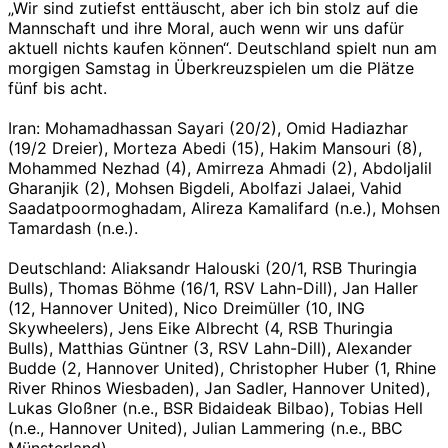
„Wir sind zutiefst enttäuscht, aber ich bin stolz auf die
Mannschaft und ihre Moral, auch wenn wir uns dafür
aktuell nichts kaufen können“. Deutschland spielt nun am
morgigen Samstag in Überkreuzspielen um die Plätze
fünf bis acht.
Iran: Mohamadhassan Sayari (20/2), Omid Hadiazhar
(19/2 Dreier), Morteza Abedi (15), Hakim Mansouri (8),
Mohammed Nezhad (4), Amirreza Ahmadi (2), Abdoljalil
Gharanjik (2), Mohsen Bigdeli, Abolfazi Jalaei, Vahid
Saadatpoormoghadam, Alireza Kamalifard (n.e.), Mohsen
Tamardash (n.e.).
Deutschland: Aliaksandr Halouski (20/1, RSB Thuringia
Bulls), Thomas Böhme (16/1, RSV Lahn-Dill), Jan Haller
(12, Hannover United), Nico Dreimüller (10, ING
Skywheelers), Jens Eike Albrecht (4, RSB Thuringia
Bulls), Matthias Güntner (3, RSV Lahn-Dill), Alexander
Budde (2, Hannover United), Christopher Huber (1, Rhine
River Rhinos Wiesbaden), Jan Sadler, Hannover United),
Lukas Gloßner (n.e., BSR Bidaideak Bilbao), Tobias Hell
(n.e., Hannover United), Julian Lammering (n.e., BBC
Münsterland).