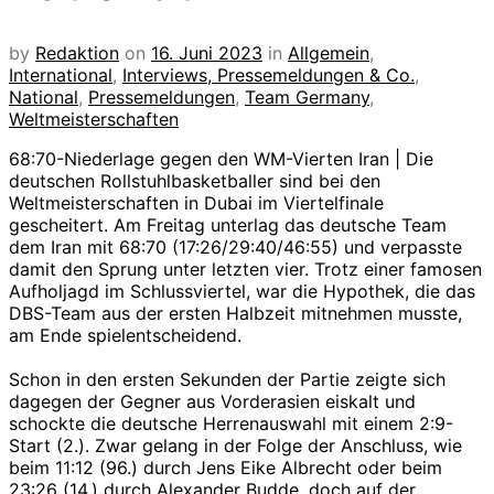
by
Redaktion
on
16. Juni 2023
in
Allgemein
,
International
,
Interviews, Pressemeldungen & Co.
,
National
,
Pressemeldungen
,
Team Germany
,
Weltmeisterschaften
68:70-Niederlage gegen den WM-Vierten Iran | Die
deutschen Rollstuhlbasketballer sind bei den
Weltmeisterschaften in Dubai im Viertelfinale
gescheitert. Am Freitag unterlag das deutsche Team
dem Iran mit 68:70 (17:26/29:40/46:55) und verpasste
damit den Sprung unter letzten vier. Trotz einer famosen
Aufholjagd im Schlussviertel, war die Hypothek, die das
DBS-Team aus der ersten Halbzeit mitnehmen musste,
am Ende spielentscheidend.
Schon in den ersten Sekunden der Partie zeigte sich
dagegen der Gegner aus Vorderasien eiskalt und
schockte die deutsche Herrenauswahl mit einem 2:9-
Start (2.). Zwar gelang in der Folge der Anschluss, wie
beim 11:12 (96.) durch Jens Eike Albrecht oder beim
23:26 (14.) durch Alexander Budde, doch auf der