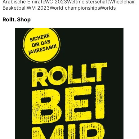
Arabische Emirate
WC 2023
Weltmeisterschaft
Wheelchair
Basketball
WM 2023
World championships
Worlds
Rollt. Shop