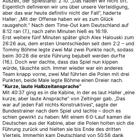
Auszeit, der Spielstand: 2:10. „Das haben wir nicht oft.
Eigentlich definieren wir uns über unsere Verteidigung,
aber das war heute definitiv nicht der Fall“, haderte
Haller: „Mit der Offense haben wir es zum Glück
rausgeholt.“ Nach dem Time-Out kam Deutschland auf
8:12 ran (7.), nach zehn Minuten hieß es 16:19.
Erst weitere fünf Minuten später glich Alex Halouski zum
26:26 aus, dem ersten Unentschieden seit dem 2:2 – und
Tommy Böhme legte zwei Mal zwei Punkte nach, sodass
beim 30:28 die erste Führung bejubelt werden durfte
(16.). Doch wer dachte, dass das Spiel nun kippen
würde, täuschte sich. Immer wieder war ein anderes
Team knapp vorne, zwei Mal führten die Polen mit drei
Punkten, beide Male legte Böhme einen Dreier nach.
“Kurze, laute Halbzeitansprache”
Mit 40:37 ging es in die Kabine, in der es laut Haller „eine
kurze, aber laute Ansprache“ von Zeltinger gab. „Das
war auf jeden Fall nichts Konstruktives“, sagte der
Bundestrainer nach dem Spiel und lachte – doch es
schien gewirkt zu haben: Mit einem 6:0-Lauf kamen die
Deutschen aus der Kabine, aber die Polen holten sich die
Führung zurück und hielten sie bis Ende des dritten
Viertels. Immerhin kam Deutschland von 50:56 dank