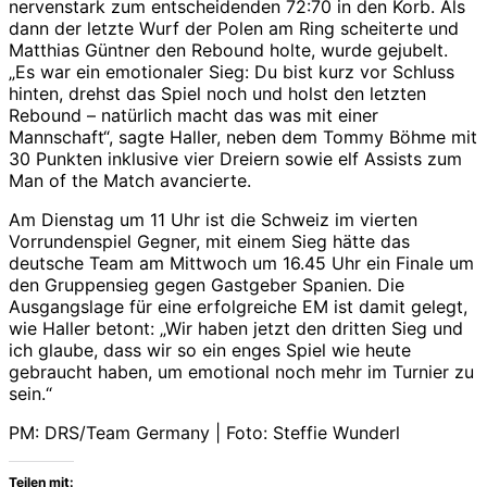
nervenstark zum entscheidenden 72:70 in den Korb. Als
dann der letzte Wurf der Polen am Ring scheiterte und
Matthias Güntner den Rebound holte, wurde gejubelt.
„Es war ein emotionaler Sieg: Du bist kurz vor Schluss
hinten, drehst das Spiel noch und holst den letzten
Rebound – natürlich macht das was mit einer
Mannschaft“, sagte Haller, neben dem Tommy Böhme mit
30 Punkten inklusive vier Dreiern sowie elf Assists zum
Man of the Match avancierte.
Am Dienstag um 11 Uhr ist die Schweiz im vierten
Vorrundenspiel Gegner, mit einem Sieg hätte das
deutsche Team am Mittwoch um 16.45 Uhr ein Finale um
den Gruppensieg gegen Gastgeber Spanien. Die
Ausgangslage für eine erfolgreiche EM ist damit gelegt,
wie Haller betont: „Wir haben jetzt den dritten Sieg und
ich glaube, dass wir so ein enges Spiel wie heute
gebraucht haben, um emotional noch mehr im Turnier zu
sein.“
PM: DRS/Team Germany | Foto: Steffie Wunderl
Teilen mit: