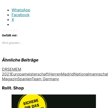
WhatsApp
Facebook
X
Gefällt mir:
Wird geladen …
Ähnliche Beiträge
DRS
EM
EM
2021
Europameisterschaft
Herren
Madrid
Nationalmannscha
Magazin
Spanien
Team Germany
Rollt. Shop