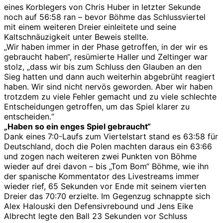
eines Korblegers von Chris Huber in letzter Sekunde
noch auf 56:58 ran – bevor Böhme das Schlussviertel
mit einem weiteren Dreier einleitete und seine
Kaltschnäuzigkeit unter Beweis stellte.
„Wir haben immer in der Phase getroffen, in der wir es
gebraucht haben“, resümierte Haller und Zeltinger war
stolz, „dass wir bis zum Schluss den Glauben an den
Sieg hatten und dann auch weiterhin abgebrüht reagiert
haben. Wir sind nicht nervös geworden. Aber wir haben
trotzdem zu viele Fehler gemacht und zu viele schlechte
Entscheidungen getroffen, um das Spiel klarer zu
entscheiden.“
„Haben so ein enges Spiel gebraucht“
Dank eines 7:0-Laufs zum Viertelstart stand es 63:58 für
Deutschland, doch die Polen machten daraus ein 63:66
und zogen nach weiteren zwei Punkten von Böhme
wieder auf drei davon – bis „Tom Bom“ Böhme, wie ihn
der spanische Kommentator des Livestreams immer
wieder rief, 65 Sekunden vor Ende mit seinem vierten
Dreier das 70:70 erzielte. Im Gegenzug schnappte sich
Alex Halouski den Defensivrebound und Jens Eike
Albrecht legte den Ball 23 Sekunden vor Schluss