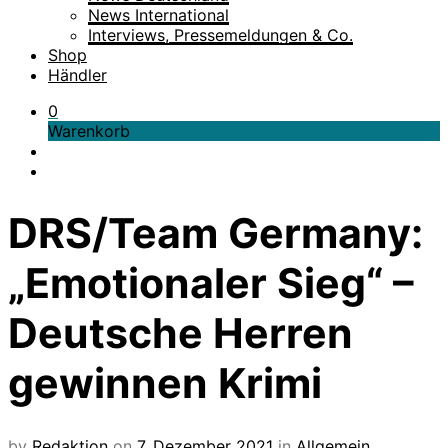
News International
Interviews, Pressemeldungen & Co.
Shop
Händler
0
Warenkorb
DRS/Team Germany:
„Emotionaler Sieg“ –
Deutsche Herren
gewinnen Krimi
by
Redaktion
on
7. Dezember 2021
in
Allgemein
,