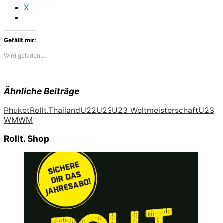
X
Gefällt mir:
Wird geladen …
Ähnliche Beiträge
Phuket
Rollt.
Thailand
U22
U23
U23 Weltmeisterschaft
U23
WM
WM
Rollt. Shop