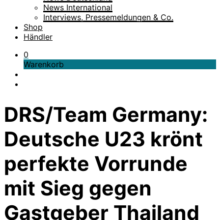
News International
Interviews, Pressemeldungen & Co.
Shop
Händler
0
Warenkorb
DRS/Team Germany:
Deutsche U23 krönt
perfekte Vorrunde
mit Sieg gegen
Gastgeber Thailand