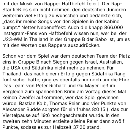
mit der Musik von Rapper Haftbefehl feiert. Der Rap-
Star ließ es sich nicht nehmen, den deutschen Junioren
weiterhin viel Erfolg zu wünschen und bedankte sich,
„dass ihr meine Songs vor den Spielen in der Kabine
pumpt.“ Netter Nebeneffekt: Auch die knapp 866.000
Instagram-Fans von Haftbefehl wissen nun, wer bei der
U23-WM in Thailand in der Gruppe B der Babo ist, um es
mit den Worten des Rappers auszudrücken.
Schon vor dem Spiel war dem deutschen Team der Platz
eins in Gruppe B nach Siegen gegen Israel, Australien,
die USA und Südafrika nicht mehr zu nehmen. Für
Thailand, das nach einem Erfolg gegen Südafrika Rang
fünf sicher hatte, ging es ebenfalls nur noch um die Ehre.
Das Team von Peter Richarz und Gü Mayer ließ im
Vergleich zum spannenden Krimi am Vortag dieses Mal
keinen Zweifel aufkommen, wer das Spiel gewinnen
würde. Bastian Kolb, Thomas Reier und vier Punkte von
Alexander Budde sorgten für ein frühes 8:0 (5.), das zur
Viertelpause auf 19:6 hochgeschraubt wurde. In den
zweiten zehn Minuten erzielte alleine Reier dann zwölf
Punkte, sodass es zur Halbzeit 37:20 stand.