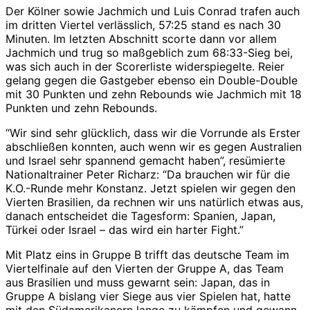
Der Kölner sowie Jachmich und Luis Conrad trafen auch
im dritten Viertel verlässlich, 57:25 stand es nach 30
Minuten. Im letzten Abschnitt scorte dann vor allem
Jachmich und trug so maßgeblich zum 68:33-Sieg bei,
was sich auch in der Scorerliste widerspiegelte. Reier
gelang gegen die Gastgeber ebenso ein Double-Double
mit 30 Punkten und zehn Rebounds wie Jachmich mit 18
Punkten und zehn Rebounds.
“Wir sind sehr glücklich, dass wir die Vorrunde als Erster
abschließen konnten, auch wenn wir es gegen Australien
und Israel sehr spannend gemacht haben”, resümierte
Nationaltrainer Peter Richarz: “Da brauchen wir für die
K.O.-Runde mehr Konstanz. Jetzt spielen wir gegen den
Vierten Brasilien, da rechnen wir uns natürlich etwas aus,
danach entscheidet die Tagesform: Spanien, Japan,
Türkei oder Israel – das wird ein harter Fight.”
Mit Platz eins in Gruppe B trifft das deutsche Team im
Viertelfinale auf den Vierten der Gruppe A, das Team
aus Brasilien und muss gewarnt sein: Japan, das in
Gruppe A bislang vier Siege aus vier Spielen hat, hatte
mit den Südamerikanern lange zu kämpfen und gewann