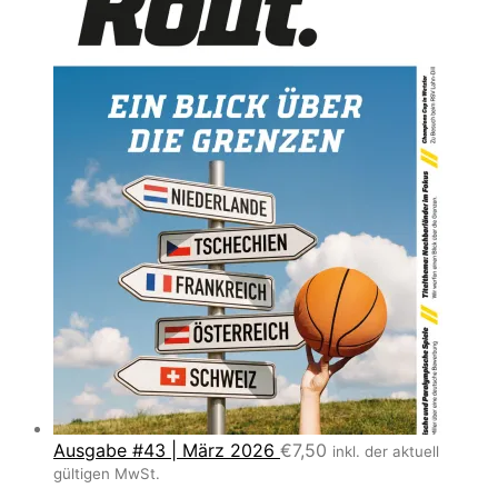
Ausgabe #43 | März 2026
€
7,50
inkl. der aktuell
gültigen MwSt.