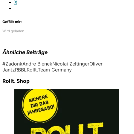
X
Gefällt mir:
Wird geladen …
Ähnliche Beiträge
#Zadonk
Andre Bienek
Nicolai Zeltinger
Oliver
Jantz
RBBL
Rollt.
Team Germany
Rollt. Shop