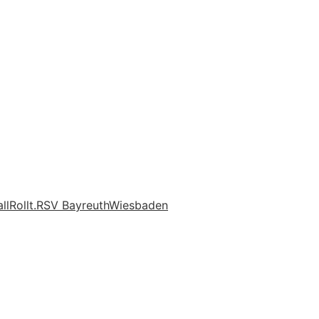
ll
Rollt.
RSV Bayreuth
Wiesbaden