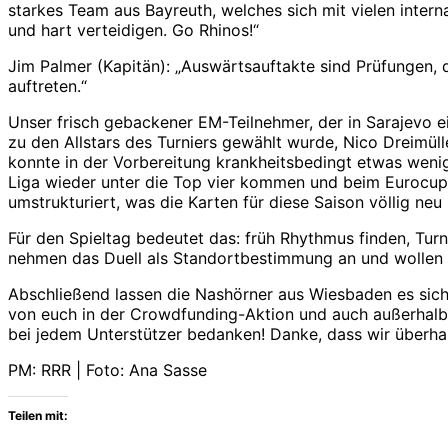
starkes Team aus Bayreuth, welches sich mit vielen interna
und hart verteidigen. Go Rhinos!“
Jim Palmer (Kapitän): „Auswärtsauftakte sind Prüfungen,
auftreten.“
Unser frisch gebackener EM-Teilnehmer, der in Sarajevo e
zu den Allstars des Turniers gewählt wurde, Nico Dreimülle
konnte in der Vorbereitung krankheitsbedingt etwas weniger
Liga wieder unter die Top vier kommen und beim Eurocup 
umstrukturiert, was die Karten für diese Saison völlig neu
Für den Spieltag bedeutet das: früh Rhythmus finden, Tu
nehmen das Duell als Standortbestimmung an und wollen z
Abschließend lassen die Nashörner aus Wiesbaden es sich
von euch in der Crowdfunding-Aktion und auch außerhalb 
bei jedem Unterstützer bedanken! Danke, dass wir überhaupt
PM: RRR | Foto: Ana Sasse
Teilen mit: