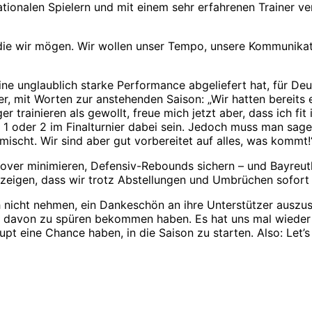
tionalen Spielern und mit einem sehr erfahrenen Trainer ver
 die wir mögen. Wir wollen unser Tempo, unsere Kommunikat
ine unglaublich starke Performance abgeliefert hat, für De
r, mit Worten zur anstehenden Saison: „Wir hatten bereits e
 trainieren als gewollt, freue mich jetzt aber, dass ich fit
1 oder 2 im Finalturnier dabei sein. Jedoch muss man sage
 mischt. Wir sind aber gut vorbereitet auf alles, was kommt!
rnover minimieren, Defensiv-Rebounds sichern – und Bayreu
eigen, dass wir trotz Abstellungen und Umbrüchen sofort 
 nicht nehmen, ein Dankeschön an ihre Unterstützer auszus
davon zu spüren bekommen haben. Es hat uns mal wieder gez
 eine Chance haben, in die Saison zu starten. Also: Let’s g