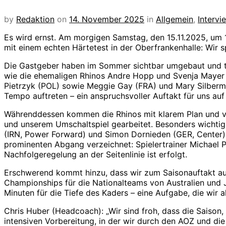
by
Redaktion
on
14. November 2025
in
Allgemein
,
Interv
Es wird ernst. Am morgigen Samstag, den 15.11.2025, um 15
mit einem echten Härtetest in der Oberfrankenhalle: Wir 
Die Gastgeber haben im Sommer sichtbar umgebaut und t
wie die ehemaligen Rhinos Andre Hopp und Svenja Mayer v
Pietrzyk (POL) sowie Meggie Gay (FRA) und Mary Silberman 
Tempo auftreten – ein anspruchsvoller Auftakt für uns au
Währenddessen kommen die Rhinos mit klarem Plan und vie
und unserem Umschaltspiel gearbeitet. Besonders wichtig
(IRN, Power Forward) und Simon Dornieden (GER, Center). A
prominenten Abgang verzeichnet: Spielertrainer Michael
Nachfolgeregelung an der Seitenlinie ist erfolgt.
Erschwerend kommt hinzu, dass wir zum Saisonauftakt auf
Championships für die Nationalteams von Australien und J
Minuten für die Tiefe des Kaders – eine Aufgabe, die wir 
Chris Huber (Headcoach): „Wir sind froh, dass die Saison,
intensiven Vorbereitung, in der wir durch den AOZ und d