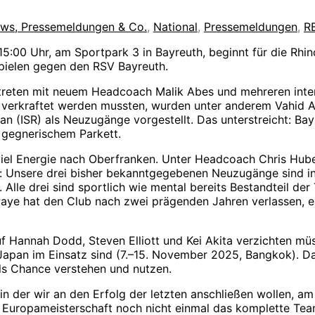
iews, Pressemeldungen & Co.
,
National
,
Pressemeldungen
,
R
:00 Uhr, am Sportpark 3 in Bayreuth, beginnt für die Rhino
spielen gegen den RSV Bayreuth.
reten mit neuem Headcoach Malik Abes und mehreren inte
erkraftet werden mussten, wurden unter anderem Vahid Ate
(ISR) als Neuzugänge vorgestellt. Das unterstreicht: Bayre
f gegnerischem Parkett.
l Energie nach Oberfranken. Unter Headcoach Chris Huber 
: Unsere drei bisher bekanntgegebenen Neuzugänge sind in
lle drei sind sportlich wie mental bereits Bestandteil der 
 Paye hat den Club nach zwei prägenden Jahren verlassen,
 Hannah Dodd, Steven Elliott und Kei Akita verzichten müs
apan im Einsatz sind (7.–15. November 2025, Bangkok). Das 
als Chance verstehen und nutzen.
 in der wir an den Erfolg der letzten anschließen wollen, a
ie Europameisterschaft noch nicht einmal das komplette Tea