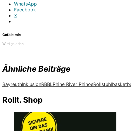
WhatsApp
Facebook
X
Gefällt mir:
Wird geladen …
Ähnliche Beiträge
Bayreuth
Inklusion
RBBL
Rhine River Rhinos
Rollstuhlbasketba
Rollt. Shop