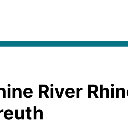
ine River Rhin
reuth