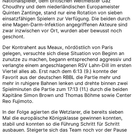
Nationalspieler, dem britischen Weltmeister Gaz
Choudhry und dem niederländischen Europameister
Quinten Zantinge, stand nur eine Rotation von sieben
einsatzfähigen Spielern zur Verfügung. Die beiden durch
eine Magen-Darm-Infektion angegriffenen Akteure sind
zwar inzwischen vor Ort, wurden aber bewusst noch
geschont.
Der Kontrahent aus Meaux, nördöstlich von Paris
gelegen, versuchte sich diese Situation von Beginn an
zunutze zu machen, begann entsprechend aggressiv und
verlangte einem angeschlagenen RSV Lahn-Dill im ersten
Viertel alles ab. Erst nach dem 6:13 (9.) konnte der
Favorit aus der deutschen RBBL die Partie mehr und
mehr in ruhigere Bahnen lenken und drehte binnen zwei
Spielminuten die Partie zum 17:13 (11.) durch die beiden
Kapitäne Simon Brown und Thomas Böhme sowie Center
Reo Fujimoto.
In der Folge agierten die Wetzlarer, die bereits sieben
Mal die europäische Königsklasse gewinnen konnten,
stabil und konnten so die Führung Schritt für Schritt
ausbauen. Steigerte sich das Team noch vor der Pause