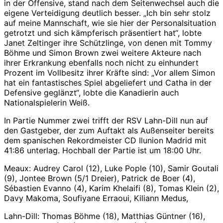
in der Offensive, stand nach dem Seitenwechsel auch die
eigene Verteidigung deutlich besser. „Ich bin sehr stolz
auf meine Mannschaft, wie sie hier der Personalsituation
getrotzt und sich kämpferisch präsentiert hat“, lobte
Janet Zeltinger ihre Schützlinge, von denen mit Tommy
Böhme und Simon Brown zwei weitere Akteure nach
ihrer Erkrankung ebenfalls noch nicht zu einhundert
Prozent im Vollbesitz ihrer Kräfte sind: „Vor allem Simon
hat ein fantastisches Spiel abgeliefert und Catha in der
Defensive geglänzt“, lobte die Kanadierin auch
Nationalspielerin Weiß.
In Partie Nummer zwei trifft der RSV Lahn-Dill nun auf
den Gastgeber, der zum Auftakt als Außenseiter bereits
dem spanischen Rekordmeister CD Ilunion Madrid mit
41:86 unterlag. Hochball der Partie ist um 18:00 Uhr.
Meaux: Audrey Carol (12), Luke Pople (10), Samir Goutali
(9), Jontee Brown (5/1 Dreier), Patrick de Boer (4),
Sébastien Evanno (4), Karim Khelaifi (8), Tomas Klein (2),
Davy Makoma, Soufiyane Erraoui, Kiliann Medus,
Lahn-Dill: Thomas Böhme (18), Matthias Güntner (16),