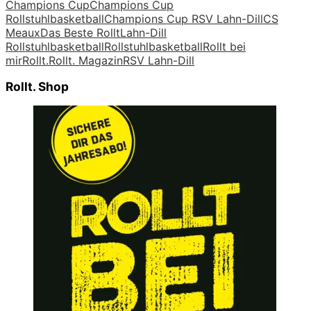
Champions Cup
Champions Cup
Rollstuhlbasketball
Champions Cup RSV Lahn-Dill
CS
Meaux
Das Beste Rollt
Lahn-Dill
Rollstuhlbasketball
Rollstuhlbasketball
Rollt bei
mir
Rollt.
Rollt. Magazin
RSV Lahn-Dill
Rollt. Shop