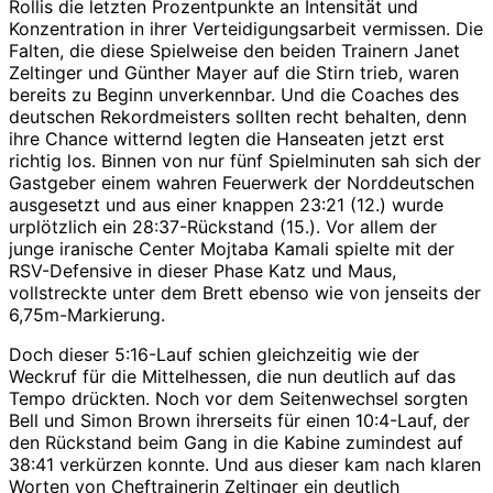
Rollis die letzten Prozentpunkte an Intensität und
Konzentration in ihrer Verteidigungsarbeit vermissen. Die
Falten, die diese Spielweise den beiden Trainern Janet
Zeltinger und Günther Mayer auf die Stirn trieb, waren
bereits zu Beginn unverkennbar. Und die Coaches des
deutschen Rekordmeisters sollten recht behalten, denn
ihre Chance witternd legten die Hanseaten jetzt erst
richtig los. Binnen von nur fünf Spielminuten sah sich der
Gastgeber einem wahren Feuerwerk der Norddeutschen
ausgesetzt und aus einer knappen 23:21 (12.) wurde
urplötzlich ein 28:37-Rückstand (15.). Vor allem der
junge iranische Center Mojtaba Kamali spielte mit der
RSV-Defensive in dieser Phase Katz und Maus,
vollstreckte unter dem Brett ebenso wie von jenseits der
6,75m-Markierung.
Doch dieser 5:16-Lauf schien gleichzeitig wie der
Weckruf für die Mittelhessen, die nun deutlich auf das
Tempo drückten. Noch vor dem Seitenwechsel sorgten
Bell und Simon Brown ihrerseits für einen 10:4-Lauf, der
den Rückstand beim Gang in die Kabine zumindest auf
38:41 verkürzen konnte. Und aus dieser kam nach klaren
Worten von Cheftrainerin Zeltinger ein deutlich