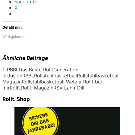
Facebook
X
Gefällt mir:
Wird geladen …
Ähnliche Beiträge
1. RBBL
Das Beste Rollt
Generation
Inklusion
RBBL
Rollstuhlbasketball
Rollstuhlbasketball
Magazin
Rollstuhlbasketball Wetzlar
Rollt bei
mir
Rollt.
Rollt. Magazin
RSV Lahn-Dill
Rollt. Shop