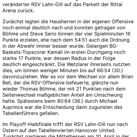
veränderter RSV Lahn-Dill auf das Parkett der Rittal
Arena zurück.
Zunächst legten die Hausherren in der eigenen Offensive
noch einmal deutlich nach und konnten getragen von
Böhme und Steve Serio binnen der vier Spielminuten 16
Punkte erzielen, ehe nach dem 54:51 auch die Ordnung
in der Abwehr immer besser wurde. Gelangen BG-
Baskets-Topscorer Kamali im ersten Durchgang noch
starke 17 Punkte, war dessen Radius in der Folge
deutlich eingeschränkt. Die Wetzlarer ihrerseits nutzten
dies, um binnen weniger Minuten bis auf 66:54 (30.)
davonzuziehen. War es vor dem Wechsel vor allem Brian
Bell, der die RSV-Offensive befeuerte, glänzte nun
wieder Thomas Böhme, der mit 21 Punkten nach dem
Seitenwechsel maßgeblichen Anteil am Umschwung
hatte. Spätestens beim 80:64 (38.) durch Michael
Auprince war die Entscheidung dann zugunsten des
Tabellenführers gefallen.
Im Playoff-Halbfinale trifft der RSV Lahn-Dill nun nach
Ostern auf den Tabellenvierten Hannover United.
Zunächst gastieren die Mittelhessen am 10. April in der