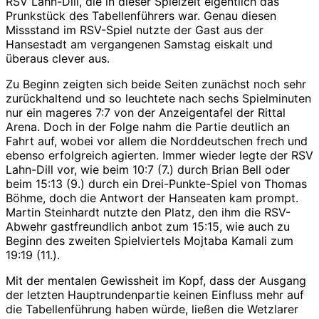
RSV Lahn-Dill, die in dieser Spielzeit eigentlich das
Prunkstück des Tabellenführers war. Genau diesen
Missstand im RSV-Spiel nutzte der Gast aus der
Hansestadt am vergangenen Samstag eiskalt und
überaus clever aus.
Zu Beginn zeigten sich beide Seiten zunächst noch sehr
zurückhaltend und so leuchtete nach sechs Spielminuten
nur ein mageres 7:7 von der Anzeigentafel der Rittal
Arena. Doch in der Folge nahm die Partie deutlich an
Fahrt auf, wobei vor allem die Norddeutschen frech und
ebenso erfolgreich agierten. Immer wieder legte der RSV
Lahn-Dill vor, wie beim 10:7 (7.) durch Brian Bell oder
beim 15:13 (9.) durch ein Drei-Punkte-Spiel von Thomas
Böhme, doch die Antwort der Hanseaten kam prompt.
Martin Steinhardt nutzte den Platz, den ihm die RSV-
Abwehr gastfreundlich anbot zum 15:15, wie auch zu
Beginn des zweiten Spielviertels Mojtaba Kamali zum
19:19 (11.).
Mit der mentalen Gewissheit im Kopf, dass der Ausgang
der letzten Hauptrundenpartie keinen Einfluss mehr auf
die Tabellenführung haben würde, ließen die Wetzlarer