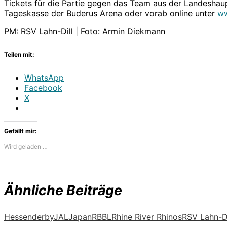
Tickets für die Partie gegen das Team aus der Landeshaup
Tageskasse der Buderus Arena oder vorab online unter
ww
PM: RSV Lahn-Dill | Foto: Armin Diekmann
Teilen mit:
WhatsApp
Facebook
X
Gefällt mir:
Wird geladen …
Ähnliche Beiträge
Hessenderby
JAL
Japan
RBBL
Rhine River Rhinos
RSV Lahn-Di