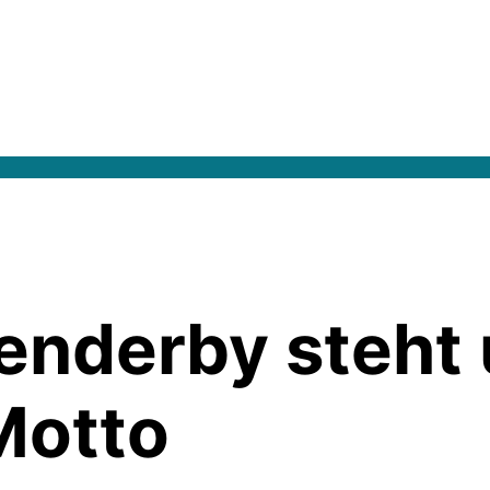
enderby steht 
Motto