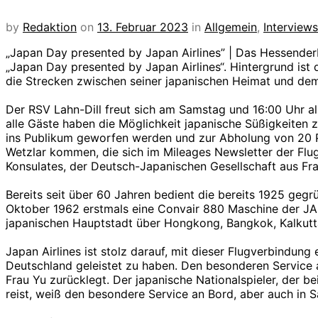
by
Redaktion
on
13. Februar 2023
in
Allgemein
,
Interview
„Japan Day presented by Japan Airlines” | Das Hessender
„Japan Day presented by Japan Airlines“. Hintergrund ist 
die Strecken zwischen seiner japanischen Heimat und dem
Der RSV Lahn-Dill freut sich am Samstag und 16:00 Uhr al
alle Gäste haben die Möglichkeit japanische Süßigkeiten z
ins Publikum geworfen werden und zur Abholung von 20 Pr
Wetzlar kommen, die sich im Mileages Newsletter der Flug
Konsulates, der Deutsch-Japanischen Gesellschaft aus Fr
Bereits seit über 60 Jahren bedient die bereits 1925 geg
Oktober 1962 erstmals eine Convair 880 Maschine der JAL
japanischen Hauptstadt über Hongkong, Bangkok, Kalkutta
Japan Airlines ist stolz darauf, mit dieser Flugverbindu
Deutschland geleistet zu haben. Den besonderen Service 
Frau Yu zurücklegt. Der japanische Nationalspieler, der b
reist, weiß den besondere Service an Bord, aber auch in 