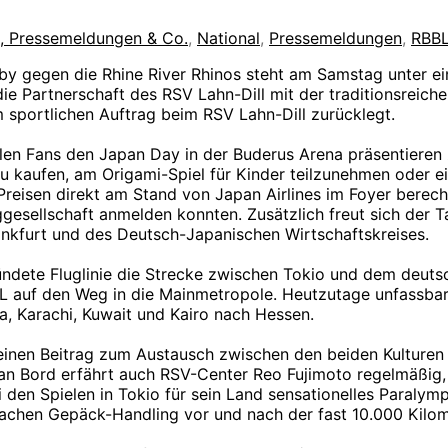
s, Pressemeldungen & Co.
,
National
,
Pressemeldungen
,
RBB
by gegen die Rhine River Rhinos steht am Samstag unter e
die Partnerschaft des RSV Lahn-Dill mit der traditionsreich
 sportlichen Auftrag beim RSV Lahn-Dill zurücklegt.
len Fans den Japan Day in der Buderus Arena präsentieren 
u kaufen, am Origami-Spiel für Kinder teilzunehmen oder ei
eisen direkt am Stand von Japan Airlines im Foyer berecht
gesellschaft anmelden konnten. Zusätzlich freut sich der T
ankfurt und des Deutsch-Japanischen Wirtschaftskreises.
ründete Fluglinie die Strecke zwischen Tokio und dem deut
 auf den Weg in die Mainmetropole. Heutzutage unfassbare
, Karachi, Kuwait und Kairo nach Hessen.
ng einen Beitrag zum Austausch zwischen den beiden Kultur
an Bord erfährt auch RSV-Center Reo Fujimoto regelmäßig,
ei den Spielen in Tokio für sein Land sensationelles Paraly
Sachen Gepäck-Handling vor und nach der fast 10.000 Kilom