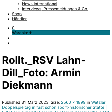
News International
Interviews, Pressemeldungen & Co.
Shop
Händler
0
Warenkorb
Rollt._RSV Lahn-
Dill_Foto: Armin
Diekmann
Published
31. März 2023
. Size:
2560 × 1899
in
Wetzlar:
Doppelspieltag in fast schon sport-historischer Stätte |