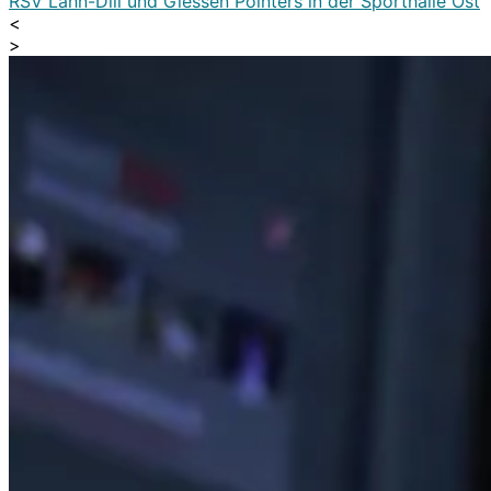
RSV Lahn-Dill und Giessen Pointers in der Sporthalle Ost
<
>