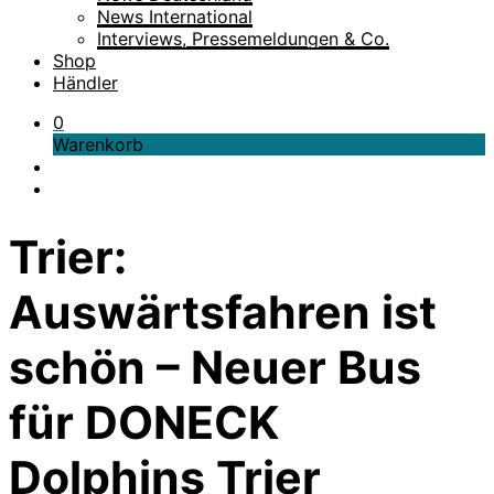
News International
Interviews, Pressemeldungen & Co.
Shop
Händler
0
Warenkorb
Trier:
Auswärtsfahren ist
schön – Neuer Bus
für DONECK
Dolphins Trier