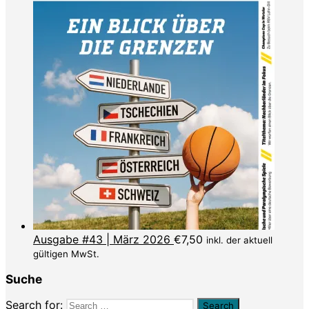
Ausgabe #43 | März 2026
€
7,50
inkl. der aktuell
gültigen MwSt.
Suche
Search for: