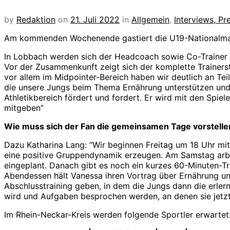
by
Redaktion
on
21. Juli 2022
in
Allgemein
,
Interviews, P
Am kommenden Wochenende gastiert die U19-Nationalman
In Lobbach werden sich der Headcoach sowie Co-Trainer 
Vor der Zusammenkunft zeigt sich der komplette Trainers
vor allem im Midpointer-Bereich haben wir deutlich an T
die unsere Jungs beim Thema Ernährung unterstützen und 
Athletikbereich fördert und fordert. Er wird mit den Spi
mitgeben”
Wie muss sich der Fan die gemeinsamen Tage vorstell
Dazu Katharina Lang: “Wir beginnen Freitag um 18 Uhr mit
eine positive Gruppendynamik erzeugen. Am Samstag arbeite
eingeplant. Danach gibt es noch ein kurzes 60-Minuten-Tr
Abendessen hält Vanessa ihren Vortrag über Ernährung un
Abschlusstraining geben, in dem die Jungs dann die erler
wird und Aufgaben besprochen werden, an denen sie jetzt, 
Im Rhein-Neckar-Kreis werden folgende Sportler erwartet