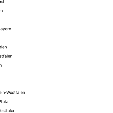
nd
en
Bayern
alen
stfalen
n
ein-Westfalen
Pfalz
estfalen