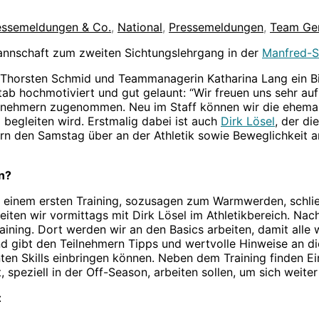
ressemeldungen & Co.
,
National
,
Pressemeldungen
,
Team Ge
nschaft zum zweiten Sichtungslehrgang in der
Manfred-S
Thorsten Schmid und Teammanagerin Katharina Lang ein Bi
tab hochmotiviert und gut gelaunt: “Wir freuen uns sehr a
eilnehmern zugenommen. Neu im Staff können wir die ehema
begleiten wird. Erstmalig dabei ist auch
Dirk Lösel
, der di
elern den Samstag über an der Athletik sowie Beweglichkeit
en?
 einem ersten Training, sozusagen zum Warmwerden, schließ
n wir vormittags mit Dirk Lösel im Athletikbereich. Nachmi
aining. Dort werden wir an den Basics arbeiten, damit all
d gibt den Teilnehmern Tipps und wertvolle Hinweise an d
nten Skills einbringen können. Neben dem Training finden E
speziell in der Off-Season, arbeiten sollen, um sich weiter
: