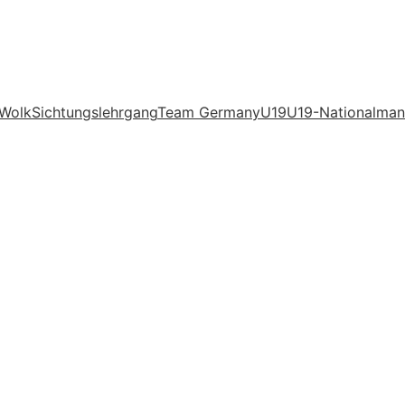
 Wolk
Sichtungslehrgang
Team Germany
U19
U19-Nationalman