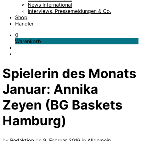
News International
Interviews, Pressemeldungen & Co.
Shop
Händler
0
Warenkorb
Spielerin des Monats
Januar: Annika
Zeyen (BG Baskets
Hamburg)
by
Redaktion
on
9. Februar 2016
in
Allgemein