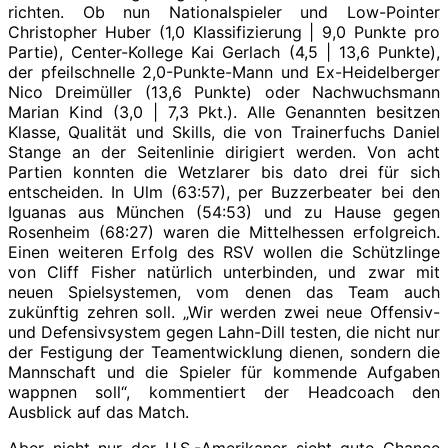
richten. Ob nun Nationalspieler und Low-Pointer
Christopher Huber (1,0 Klassifizierung | 9,0 Punkte pro
Partie), Center-Kollege Kai Gerlach (4,5 | 13,6 Punkte),
der pfeilschnelle 2,0-Punkte-Mann und Ex-Heidelberger
Nico Dreimüller (13,6 Punkte) oder Nachwuchsmann
Marian Kind (3,0 | 7,3 Pkt.). Alle Genannten besitzen
Klasse, Qualität und Skills, die von Trainerfuchs Daniel
Stange an der Seitenlinie dirigiert werden. Von acht
Partien konnten die Wetzlarer bis dato drei für sich
entscheiden. In Ulm (63:57), per Buzzerbeater bei den
Iguanas aus München (54:53) und zu Hause gegen
Rosenheim (68:27) waren die Mittelhessen erfolgreich.
Einen weiteren Erfolg des RSV wollen die Schützlinge
von Cliff Fisher natürlich unterbinden, und zwar mit
neuen Spielsystemen, vom denen das Team auch
zukünftig zehren soll. „Wir werden zwei neue Offensiv-
und Defensivsystem gegen Lahn-Dill testen, die nicht nur
der Festigung der Teamentwicklung dienen, sondern die
Mannschaft und die Spieler für kommende Aufgaben
wappnen soll“, kommentiert der Headcoach den
Ausblick auf das Match.
Aber nicht nur der U.S.-Amerikaner sieht gute Chance