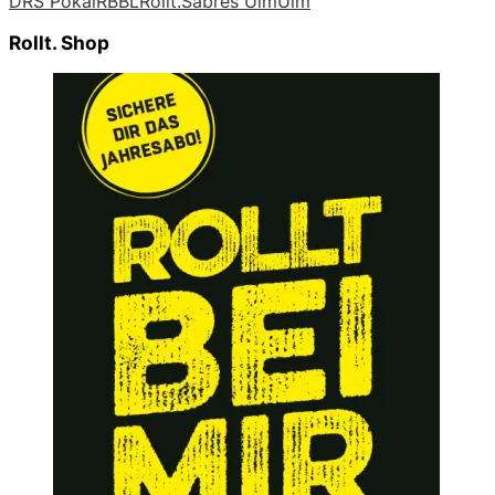
DRS Pokal
RBBL
Rollt.
Sabres Ulm
Ulm
Rollt. Shop