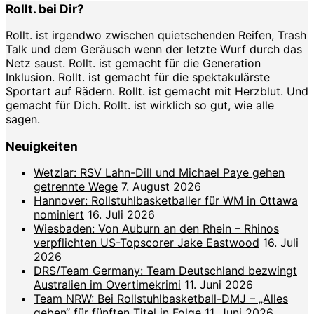
Rollt. bei Dir?
Rollt. ist irgendwo zwischen quietschenden Reifen, Trash
Talk und dem Geräusch wenn der letzte Wurf durch das
Netz saust. Rollt. ist gemacht für die Generation
Inklusion. Rollt. ist gemacht für die spektakulärste
Sportart auf Rädern. Rollt. ist gemacht mit Herzblut. Und
gemacht für Dich. Rollt. ist wirklich so gut, wie alle
sagen.
Neuigkeiten
Wetzlar: RSV Lahn-Dill und Michael Paye gehen
getrennte Wege
7. August 2026
Hannover: Rollstuhlbasketballer für WM in Ottawa
nominiert
16. Juli 2026
Wiesbaden: Von Auburn an den Rhein – Rhinos
verpflichten US-Topscorer Jake Eastwood
16. Juli
2026
DRS/Team Germany: Team Deutschland bezwingt
Australien im Overtimekrimi
11. Juni 2026
Team NRW: Bei Rollstuhlbasketball-DMJ – „Alles
geben“ für fünften Titel in Folge
11. Juni 2026