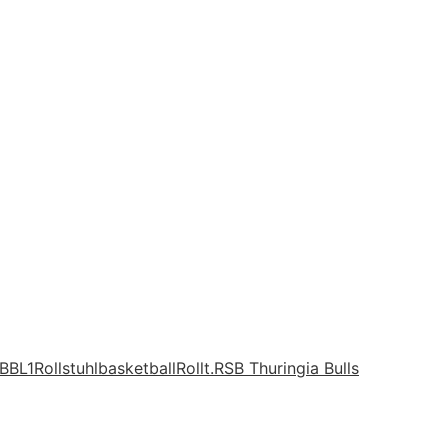
BBL1
Rollstuhlbasketball
Rollt.
RSB Thuringia Bulls