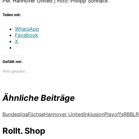
PM: Hannover United | Foto:
Philipp Sonnack
Teilen mit:
WhatsApp
Facebook
X
Gefällt mir:
Wird geladen …
Ähnliche Beiträge
Bundesliga
Füchse
Hannover United
Inklusion
Playoffs
RBBL
R
Rollt. Shop