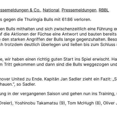
ressemeldungen & Co.
,
National
,
Pressemeldungen
,
RBBL
 gegen die Thuringia Bulls mit 61:86 verloren.
den Bulls mithalten und sich zwischenzeitlich eine Führung
auf die Aktionen der Füchse eine Antwort und bauten bereit
e den starken Angriffen der Bulls lange gegenzuhalten. Bes
och trotzdem deutlich überlegen und ließen bis zum Schlus
e, wir haben einen richtig guten Start ins Spiel erwischt. H
m Tritt gekommen und dann sind die Bulls weggezogen und h
ver United zu Ende. Kapitän Jan Sadler zieht ein Fazit: „S
hauen.“, so Sadler.
ung in der vergangenen Saison und gehen nun ins Training,
Dreier), Yoshinobu Takamatsu (9), Tom McHugh (8), Oliver J