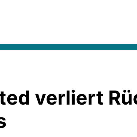
ted verliert R
s