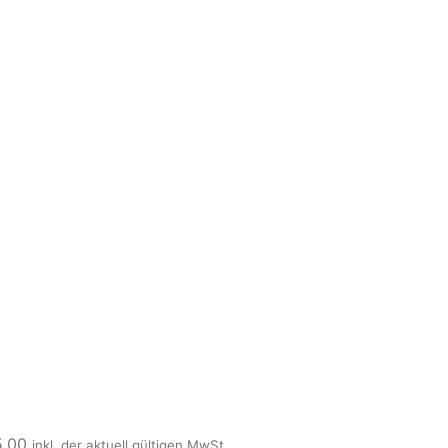
5,00
inkl. der aktuell gültigen MwSt.