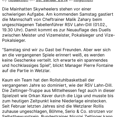
Die Mainhatten Skywheelers stehen vor einer
schwierigen Aufgabe. Am kommenden Samstag gastiert
die Mannschaft von Cheftrainer Malik Zahary beim
ungeschlagenen Tabellenführer RSV Lahn-Dill (01.02.,
19.30 Uhr). Damit kommt es zur Neuauflage des Duells
zwischen Meister und Vizemeister, Pokalsieger und Vize-
Pokalsieger.
“Samstag sind wir zu Gast bei Freunden. Aber wer sich
an die vergangenen Spiele erinnert weiß, es werden
keine Geschenke verteilt. Ich erwarte ein spannendes
und hochklassiges Spiel”, blickt Manager Pierre Fontaine
auf die Partie in Wetzlar.
Kaum ein Team hat den Rollstuhlbasketball der
vergangenen Jahre so dominiert, wie der RSV Lahn-Dill.
Die Zeltinger-Truppe aus Mittelhessen fegt auch in dieser
Spielzeit wie Orkan Xaver durch die Liga und musste bis
zum heutigen Zeitpunkt keine Niederlage einstecken.
Seit Februar letzten Jahres sind die Wetzlarer Rollis
zuhause ungeschlagen, Böhme, Serio & Co. strotzen vor
Selbstbewusstsein. Bundestrainer Nicolai Zeltinger kann