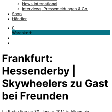
News International
Interviews, Pressemeldungen & Co.
Shop
Händler
0
Warenkorb
Frankfurt:
Hessenderby |
Skywheelers zu Gast
bei Freunden
by
Redaktion
on
30. Januar 2014
in
Allgemein