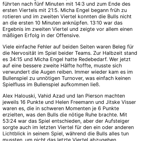
führten nach fünf Minuten mit 14:3 und zum Ende des
ersten Viertels mit 21:5. Micha Engel begann früh zu
rotieren und im zweiten Viertel konnten die Bulls nicht
an die ersten 10 Minuten anknüpfen. 13:10 war das
Ergebnis im zweiten Viertel und zeigte vor allem einen
mäßigen Erfolg in der Offensive.
Viele einfache Fehler auf beiden Seiten waren Beleg für
die Nervosität im Spiel beider Teams. Zur Halbzeit stand
es 34:15 und Micha Engel hatte Redebedarf. Wer jetzt
auf eine bessere zweite Hälfte hoffte, musste sich
verwundert die Augen reiben. Immer wieder kam es im
Bullenspiel zu unnötigen Turnover, was einfach keinen
Spielfluss im Bullenspiel aufkommen ließ.
Alex Halouski, Vahid Azad und Ian Pierson machten
jeweils 16 Punkte und Helen Freemann und Jitske Visser
waren es, die in schweren Momenten je 6 Punkte
erzielten, was den Bulls die nötige Ruhe brachte. Mit
53:24 war das Spiel entschieden, aber der Aufsteiger
sorgte auch im letzten Viertel für den ein oder anderen
Lichtblick in seinem Spiel, während die Bulls alles tun
mussten, um nicht das letzte Viertel abzugeben.