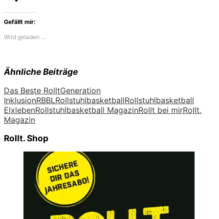
Gefällt mir:
Wird geladen …
Ähnliche Beiträge
Das Beste Rollt
Generation
Inklusion
RBBL
Rollstuhlbasketball
Rollstuhlbasketball
Elxleben
Rollstuhlbasketball Magazin
Rollt bei mir
Rollt.
Magazin
Rollt. Shop