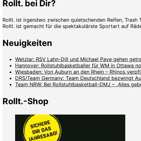
Rollt. bei Dir?
Rollt. ist irgendwo zwischen quietschenden Reifen, Trash 
Rollt. ist gemacht für die spektakulärste Sportart auf Räde
Neuigkeiten
Wetzlar: RSV Lahn-Dill und Michael Paye gehen get
Hannover: Rollstuhlbasketballer für WM in Ottawa no
Wiesbaden: Von Auburn an den Rhein – Rhinos verpf
DRS/Team Germany: Team Deutschland bezwingt Aust
Team NRW: Bei Rollstuhlbasketball-DMJ – „Alles geben
Rollt.-Shop