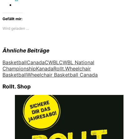
Gefällt mir:
Wird geladen …
Ähnliche Beiträge
Basketball
Canada
CWBL
CWBL National
Championship
Kanada
Rollt.
Wheelchair
Basketball
Wheelchair Basketball Canada
Rollt. Shop