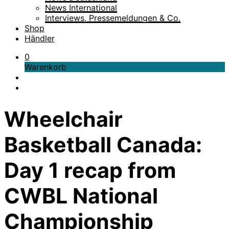
News International
Interviews, Pressemeldungen & Co.
Shop
Händler
0
Warenkorb
Wheelchair
Basketball Canada:
Day 1 recap from
CWBL National
Championship