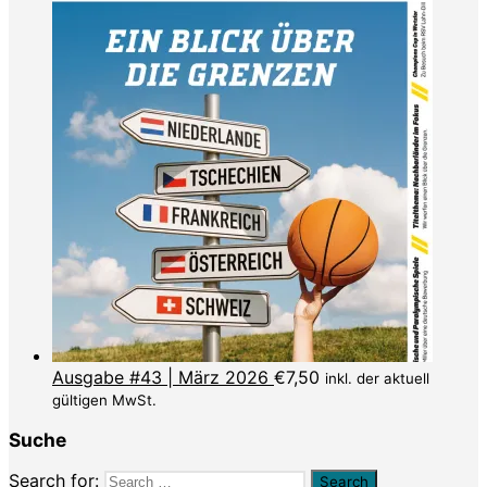
Ausgabe #43 | März 2026
€
7,50
inkl. der aktuell
gültigen MwSt.
Suche
Search for: