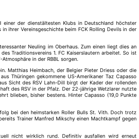
l einer der dienstältesten Klubs in Deutschland höchster
n ihrer Vereinsgeschichte beim FCK Rolling Devils in der
teressanter Neuling im Oberhaus. Zum einen liegt dies an
 Traditionsvereins 1. FC Kaiserslautern arbeitet. So ist
g“-Atmosphäre in der RBBL sorgen.
in. Matthias Heimbach, der Belgier Pieter Driess oder die
 der aus Thüringen gekommene US-Amerikaner Taz Capasso
aus Sicht des RSV Lahn-Dill birgt der Kader der rollenden
haft des RSV in der Pfalz. Der 22-jährige Wetzlarer nutzte
ehrt blieben, bisher bestens. Hinter Capasso (19,0 Punkte
folg bei den heimstarken Roller Bulls St. Vith. Doch trotz
or bereits Trainer Manfred Mikschy einen Machtkampf gegen
ll nicht wirklich rund. Definitiv ausfallen wird erneut