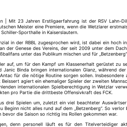
in | Mit 23 Jahren Erstligaerfahrung ist der RSV Lahn-Dil
chen Meister eine Premiere, wenn die Wetzlarer erstmals i
chiller-Sporthalle in Kaiserslautern.
ial in der RBBL zugesprochen wird, ist dabei ein hoch in
 der Genese des Vereins, der seit 2009 unter dem Dach des
Fußballfans unter das Publikum mischen und für „Betzenber
eler auf, um für den Kampf um Klassenerhalt gerüstet zu se
und Janic Binda bringen internationalen Glanz, während
Antac für die nötige Routine sorgen sollen. Insbesondere 
k Beissert agiert ein ehemaliger Spieler der zweiten Mannsc
hlenden internationalen Spielberechtigung in Wetzlar verw
unkten pro Partie die drittbeste Offensivkraft des FCK.
aus drei Spielen um, zuletzt ein viel beachteter Auswärtser
f zu Beginn nicht alles rund auf dem „Betzenberg“. So verl
evor die Saison so richtig ins Rollen gekommen war.
, denn personell läuft es für den Titelverteidiger aktue