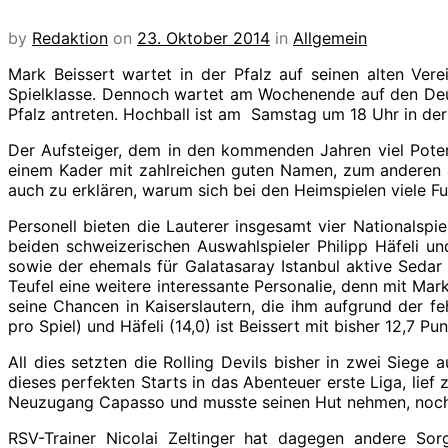
by
Redaktion
on
23. Oktober 2014
in
Allgemein
Mark Beissert wartet in der Pfalz auf seinen alten Vere
Spielklasse. Dennoch wartet am Wochenende auf den Deuts
Pfalz antreten. Hochball ist am Samstag um 18 Uhr in der S
Der Aufsteiger, dem in den kommenden Jahren viel Potenz
einem Kader mit zahlreichen guten Namen, zum anderen an
auch zu erklären, warum sich bei den Heimspielen viele 
Personell bieten die Lauterer insgesamt vier Nationalspi
beiden schweizerischen Auswahlspieler Philipp Häfeli 
sowie der ehemals für Galatasaray Istanbul aktive Sedar 
Teufel eine weitere interessante Personalie, denn mit Mar
seine Chancen in Kaiserslautern, die ihm aufgrund der fe
pro Spiel) und Häfeli (14,0) ist Beissert mit bisher 12,7 P
All dies setzten die Rolling Devils bisher in zwei Siege 
dieses perfekten Starts in das Abenteuer erste Liga, lie
Neuzugang Capasso und musste seinen Hut nehmen, noch b
RSV-Trainer Nicolai Zeltinger hat dagegen andere Sorgen