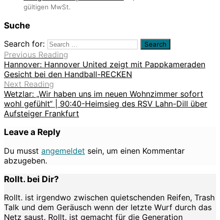
gültigen MwSt.
Suche
Search for:
Previous Reading
Hannover: Hannover United zeigt mit Pappkameraden
Gesicht bei den Handball-RECKEN
Next Reading
Wetzlar: „Wir haben uns im neuen Wohnzimmer sofort
wohl gefühlt“ | 90:40-Heimsieg des RSV Lahn-Dill über
Aufsteiger Frankfurt
Leave a Reply
Du musst
angemeldet
sein, um einen Kommentar
abzugeben.
Rollt. bei Dir?
Rollt. ist irgendwo zwischen quietschenden Reifen, Trash
Talk und dem Geräusch wenn der letzte Wurf durch das
Netz saust. Rollt. ist gemacht für die Generation