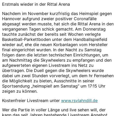
Erstmals wieder in der Rittal Arena
Nachdem im November kurzfristig das Heimspiel gegen
Hannover aufgrund zweier positiver Coronafälle
abgesagt werden musste, hat sich die Rittal Arena in den
vergangenen Tagen schick gemacht. Am Donnerstag
tauchte zunächst der bereits seit Wochen verlegte
Basketball-Parkettboden unter dem Handballspielfeld
wieder auf, ehe die neuen Korbanlagen vom Hersteller
final eingerichtet wurden. In der Nacht zu Samstag
folgen dann die letzten technischen Einrichtungen, um
am Nachmittag die Skywheelers zu empfangen und den
aufgewerteten eigenen Livestream ins Netz zu
übertragen. Die Duell gegen die Skywheelers wurde
dabei um zwei Stunden vorverlegt, um dem hr Fernsehen
die Möglichkeit zu bieten, Ausschnitte in seiner
Sportsendung „heimspiel! am Samstag“ um 17:15 Uhr
zeigen zu können.
Kostenfreier Livestream unter
www.rsvlahndill.de
Wer die Partie in voller Länge und live sehen will, der
kann das seit Jahren bestehende Livestream Angebot