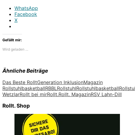
WhatsApp
Facebook
X
Gefällt mir:
Wird geladen …
Ähnliche Beiträge
Das Beste Rollt
Generation Inklusion
Magazin
Rollstuhlbasketball
RBBL
Rollstuhl
Rollstuhlbasketball
Rollstu
Wetzlar
Rollt bei mir
Rollt.
Rollt. Magazin
RSV Lahn-Dill
Rollt. Shop