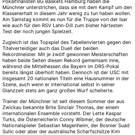
Pokalfinalisten BG Baskets Hamburg haben die
Münchner unterstrichen, dass sie mit dem Kampf um den
Klassenerhalt in diesem Jahr wenig zu tun haben wollen.
Am Samstag kommt es nun für die Truppe von der Isar
wie auch für den RSV Lahn-Dill zum bisher härtesten
Test der noch jungen Spielzeit.
Zugleich ist das Topspiel des Tabellenvierten gegen den
Titelverteidiger auch das Duell der beiden
Rekordmeister. Mit je zwölf gewonnen Meisterschaften
haben beide Seiten diesen Rekord gemeinsam inne,
während die Mittelhessen die Bayern im DRS-Pokal
bereits längst überholt haben. Dennoch ist der USC mit
insgesamt 20 nationalen Titeln eine Hausnummer in der
Szene, auch wenn er international selbst in seiner
Glanzzeit stets am ganz großen Wurf scheiterte.
Trainer der Münchner ist seit diesem Sommer der aus
Zwickau bekannte Brite Sinclair Thomas, der einem
internationalen Ensemble vorsteht. Der Lette Kaspar
Turks, die Österreicherin Conny Wibmer, der deutsche
Nationalspieler Sebastian Magenheim, der Bosnier Suad
Sutic oder aber der australische Scharfschütze Kim