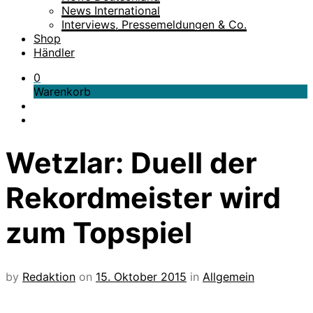
News International
Interviews, Pressemeldungen & Co.
Shop
Händler
0
Warenkorb
Wetzlar: Duell der
Rekordmeister wird
zum Topspiel
by
Redaktion
on
15. Oktober 2015
in
Allgemein