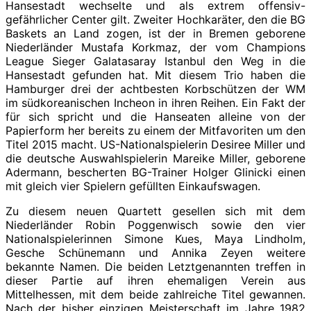
Hansestadt wechselte und als extrem offensiv-
gefährlicher Center gilt. Zweiter Hochkaräter, den die BG
Baskets an Land zogen, ist der in Bremen geborene
Niederländer Mustafa Korkmaz, der vom Champions
League Sieger Galatasaray Istanbul den Weg in die
Hansestadt gefunden hat. Mit diesem Trio haben die
Hamburger drei der achtbesten Korbschützen der WM
im südkoreanischen Incheon in ihren Reihen. Ein Fakt der
für sich spricht und die Hanseaten alleine von der
Papierform her bereits zu einem der Mitfavoriten um den
Titel 2015 macht. US-Nationalspielerin Desiree Miller und
die deutsche Auswahlspielerin Mareike Miller, geborene
Adermann, bescherten BG-Trainer Holger Glinicki einen
mit gleich vier Spielern gefüllten Einkaufswagen.
Zu diesem neuen Quartett gesellen sich mit dem
Niederländer Robin Poggenwisch sowie den vier
Nationalspielerinnen Simone Kues, Maya Lindholm,
Gesche Schünemann und Annika Zeyen weitere
bekannte Namen. Die beiden Letztgenannten treffen in
dieser Partie auf ihren ehemaligen Verein aus
Mittelhessen, mit dem beide zahlreiche Titel gewannen.
Nach der bisher einzigen Meisterschaft im Jahre 1982