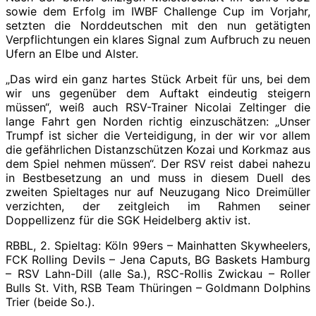
sowie dem Erfolg im IWBF Challenge Cup im Vorjahr,
setzten die Norddeutschen mit den nun getätigten
Verpflichtungen ein klares Signal zum Aufbruch zu neuen
Ufern an Elbe und Alster.
„Das wird ein ganz hartes Stück Arbeit für uns, bei dem
wir uns gegenüber dem Auftakt eindeutig steigern
müssen“, weiß auch RSV-Trainer Nicolai Zeltinger die
lange Fahrt gen Norden richtig einzuschätzen: „Unser
Trumpf ist sicher die Verteidigung, in der wir vor allem
die gefährlichen Distanzschützen Kozai und Korkmaz aus
dem Spiel nehmen müssen“. Der RSV reist dabei nahezu
in Bestbesetzung an und muss in diesem Duell des
zweiten Spieltages nur auf Neuzugang Nico Dreimüller
verzichten, der zeitgleich im Rahmen seiner
Doppellizenz für die SGK Heidelberg aktiv ist.
RBBL, 2. Spieltag: Köln 99ers – Mainhatten Skywheelers,
FCK Rolling Devils – Jena Caputs, BG Baskets Hamburg
– RSV Lahn-Dill (alle Sa.), RSC-Rollis Zwickau – Roller
Bulls St. Vith, RSB Team Thüringen – Goldmann Dolphins
Trier (beide So.).