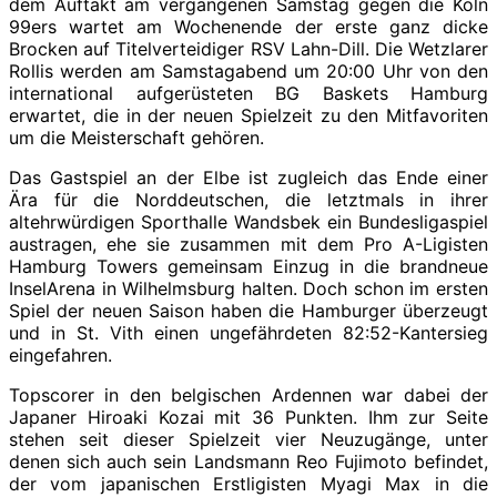
dem Auftakt am vergangenen Samstag gegen die Köln
99ers wartet am Wochenende der erste ganz dicke
Brocken auf Titelverteidiger RSV Lahn-Dill. Die Wetzlarer
Rollis werden am Samstagabend um 20:00 Uhr von den
international aufgerüsteten BG Baskets Hamburg
erwartet, die in der neuen Spielzeit zu den Mitfavoriten
um die Meisterschaft gehören.
Das Gastspiel an der Elbe ist zugleich das Ende einer
Ära für die Norddeutschen, die letztmals in ihrer
altehrwürdigen Sporthalle Wandsbek ein Bundesligaspiel
austragen, ehe sie zusammen mit dem Pro A-Ligisten
Hamburg Towers gemeinsam Einzug in die brandneue
InselArena in Wilhelmsburg halten. Doch schon im ersten
Spiel der neuen Saison haben die Hamburger überzeugt
und in St. Vith einen ungefährdeten 82:52-Kantersieg
eingefahren.
Topscorer in den belgischen Ardennen war dabei der
Japaner Hiroaki Kozai mit 36 Punkten. Ihm zur Seite
stehen seit dieser Spielzeit vier Neuzugänge, unter
denen sich auch sein Landsmann Reo Fujimoto befindet,
der vom japanischen Erstligisten Myagi Max in die