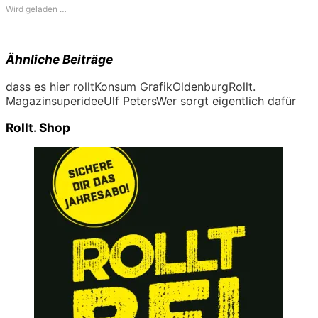
Wird geladen …
Ähnliche Beiträge
dass es hier rollt
Konsum Grafik
Oldenburg
Rollt.
Magazin
superidee
Ulf Peters
Wer sorgt eigentlich dafür
Rollt. Shop