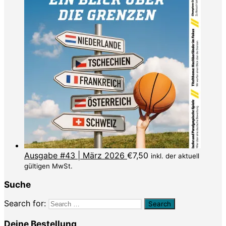
Ausgabe #43 | März 2026
€
7,50
inkl. der aktuell
gültigen MwSt.
Suche
Search for:
Deine Bestellung