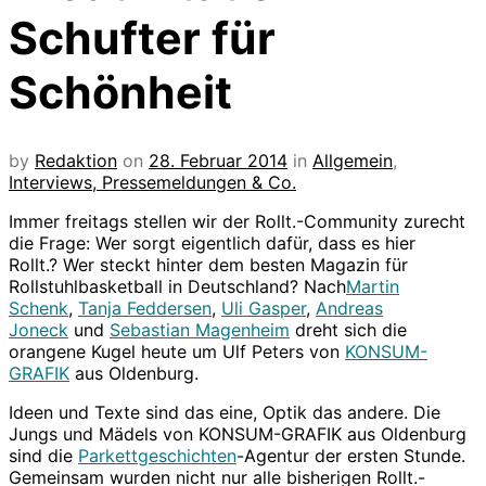
Schufter für
Schönheit
by
Redaktion
on
28. Februar 2014
in
Allgemein
,
Interviews, Pressemeldungen & Co.
Immer freitags stellen wir der Rollt.-Community zurecht
die Frage: Wer sorgt eigentlich dafür, dass es hier
Rollt.? Wer steckt hinter dem besten Magazin für
Rollstuhlbasketball in Deutschland? Nach
Martin
Schenk
,
Tanja Feddersen
,
Uli Gasper
,
Andreas
Joneck
und
Sebastian Magenheim
dreht sich die
orangene Kugel heute um Ulf Peters von
KONSUM-
GRAFIK
aus Oldenburg.
Ideen und Texte sind das eine, Optik das andere. Die
Jungs und Mädels von KONSUM-GRAFIK aus Oldenburg
sind die
Parkettgeschichten
-Agentur der ersten Stunde.
Gemeinsam wurden nicht nur alle bisherigen Rollt.-