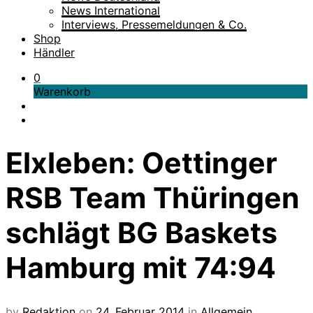
News International
Interviews, Pressemeldungen & Co.
Shop
Händler
0
Warenkorb
Elxleben: Oettinger
RSB Team Thüringen
schlägt BG Baskets
Hamburg mit 74:94
by
Redaktion
on
24. Februar 2014
in
Allgemein