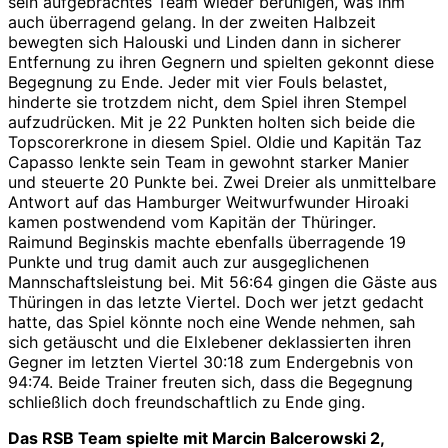
sein aufgebrachtes Team wieder beruhigen, was ihm
auch überragend gelang. In der zweiten Halbzeit
bewegten sich Halouski und Linden dann in sicherer
Entfernung zu ihren Gegnern und spielten gekonnt diese
Begegnung zu Ende. Jeder mit vier Fouls belastet,
hinderte sie trotzdem nicht, dem Spiel ihren Stempel
aufzudrücken. Mit je 22 Punkten holten sich beide die
Topscorerkrone in diesem Spiel. Oldie und Kapitän Taz
Capasso lenkte sein Team in gewohnt starker Manier
und steuerte 20 Punkte bei. Zwei Dreier als unmittelbare
Antwort auf das Hamburger Weitwurfwunder Hiroaki
kamen postwendend vom Kapitän der Thüringer.
Raimund Beginskis machte ebenfalls überragende 19
Punkte und trug damit auch zur ausgeglichenen
Mannschaftsleistung bei. Mit 56:64 gingen die Gäste aus
Thüringen in das letzte Viertel. Doch wer jetzt gedacht
hatte, das Spiel könnte noch eine Wende nehmen, sah
sich getäuscht und die Elxlebener deklassierten ihren
Gegner im letzten Viertel 30:18 zum Endergebnis von
94:74. Beide Trainer freuten sich, dass die Begegnung
schließlich doch freundschaftlich zu Ende ging.
Das RSB Team spielte mit Marcin Balcerowski 2,