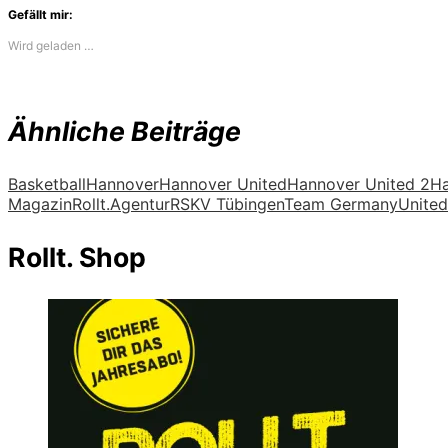
Gefällt mir:
Wird geladen …
Ähnliche Beiträge
Basketball
Hannover
Hannover United
Hannover United 2
Ha
Magazin
Rollt.Agentur
RSKV Tübingen
Team Germany
United 
Rollt. Shop