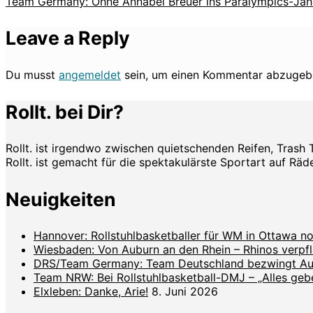
Team Germany: Ohne Annabel Breuer ins Paralympics-Ja
Leave a Reply
Du musst
angemeldet
sein, um einen Kommentar abzugeb
Rollt. bei Dir?
Rollt. ist irgendwo zwischen quietschenden Reifen, Trash 
Rollt. ist gemacht für die spektakulärste Sportart auf Räde
Neuigkeiten
Hannover: Rollstuhlbasketballer für WM in Ottawa no
Wiesbaden: Von Auburn an den Rhein – Rhinos verpf
DRS/Team Germany: Team Deutschland bezwingt Aust
Team NRW: Bei Rollstuhlbasketball-DMJ – „Alles geben
Elxleben: Danke, Arie!
8. Juni 2026