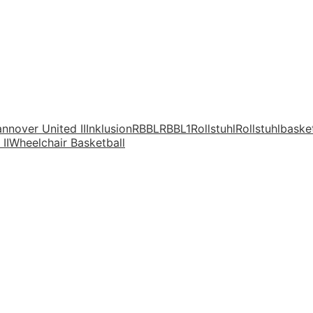
nnover United II
Inklusion
RBBL
RBBL1
Rollstuhl
Rollstuhlbaske
II
Wheelchair Basketball