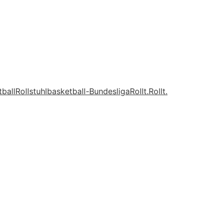
tball
Rollstuhlbasketball-Bundesliga
Rollt.
Rollt.