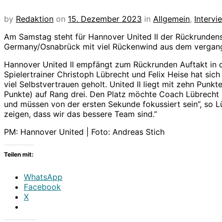
by
Redaktion
on
15. Dezember 2023
in
Allgemein
,
Interv
Am Samstag steht für Hannover United II der Rückrunde
Germany/Osnabrück mit viel Rückenwind aus dem vergange
Hannover United II empfängt zum Rückrunden Auftakt in d
Spielertrainer Christoph Lübrecht und Felix Heise hat s
viel Selbstvertrauen geholt. United II liegt mit zehn Pun
Punkte) auf Rang drei. Den Platz möchte Coach Lübrecht 
und müssen von der ersten Sekunde fokussiert sein”, so L
zeigen, dass wir das bessere Team sind.”
PM: Hannover United | Foto: Andreas Stich
Teilen mit:
WhatsApp
Facebook
X