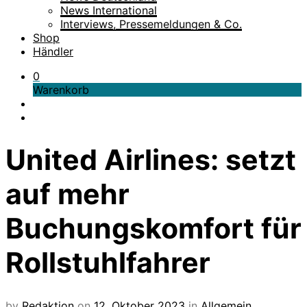
News International
Interviews, Pressemeldungen & Co.
Shop
Händler
0
Warenkorb
United Airlines: setzt
auf mehr
Buchungskomfort für
Rollstuhlfahrer
by
Redaktion
on
12. Oktober 2023
in
Allgemein
,