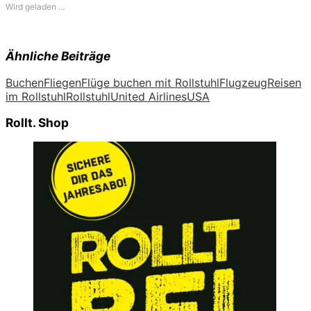
Wird geladen …
Ähnliche Beiträge
Buchen
Fliegen
Flüge buchen mit Rollstuhl
Flugzeug
Reisen
im Rollstuhl
Rollstuhl
United Airlines
USA
Rollt. Shop