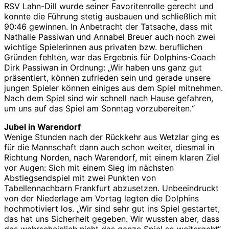
RSV Lahn-Dill wurde seiner Favoritenrolle gerecht und
konnte die Führung stetig ausbauen und schließlich mit
90:46 gewinnen. In Anbetracht der Tatsache, dass mit
Nathalie Passiwan und Annabel Breuer auch noch zwei
wichtige Spielerinnen aus privaten bzw. beruflichen
Gründen fehlten, war das Ergebnis für Dolphins-Coach
Dirk Passiwan in Ordnung: „Wir haben uns ganz gut
präsentiert, können zufrieden sein und gerade unsere
jungen Spieler können einiges aus dem Spiel mitnehmen.
Nach dem Spiel sind wir schnell nach Hause gefahren,
um uns auf das Spiel am Sonntag vorzubereiten.“
Jubel in Warendorf
Wenige Stunden nach der Rückkehr aus Wetzlar ging es
für die Mannschaft dann auch schon weiter, diesmal in
Richtung Norden, nach Warendorf, mit einem klaren Ziel
vor Augen: Sich mit einem Sieg im nächsten
Abstiegsendspiel mit zwei Punkten von
Tabellennachbarn Frankfurt abzusetzen. Unbeeindruckt
von der Niederlage am Vortag legten die Dolphins
hochmotiviert los. „Wir sind sehr gut ins Spiel gestartet,
das hat uns Sicherheit gegeben. Wir wussten aber, dass
das wahrscheinlich nicht das ganze Spiel so weitergeht“,