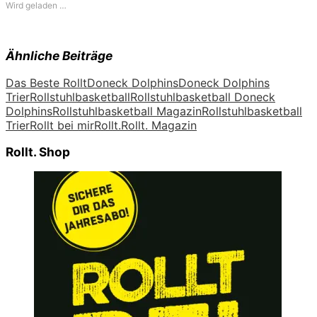
Wird geladen …
Ähnliche Beiträge
Das Beste Rollt
Doneck Dolphins
Doneck Dolphins
Trier
Rollstuhlbasketball
Rollstuhlbasketball Doneck
Dolphins
Rollstuhlbasketball Magazin
Rollstuhlbasketball
Trier
Rollt bei mir
Rollt.
Rollt. Magazin
Rollt. Shop