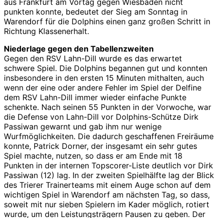
aus Frankfurt am Vortag gegen Wiesbaden nicht
punkten konnte, bedeutet der Sieg am Sonntag in
Warendorf für die Dolphins einen ganz großen Schritt in
Richtung Klassenerhalt.
Niederlage gegen den Tabellenzweiten
Gegen den RSV Lahn-Dill wurde es das erwartet
schwere Spiel. Die Dolphins begannen gut und konnten
insbesondere in den ersten 15 Minuten mithalten, auch
wenn der eine oder andere Fehler im Spiel der Delfine
dem RSV Lahn-Dill immer wieder einfache Punkte
schenkte. Nach seinen 55 Punkten in der Vorwoche, war
die Defense von Lahn-Dill vor Dolphins-Schütze Dirk
Passiwan gewarnt und gab ihm nur wenige
Wurfmöglichkeiten. Die dadurch geschaffenen Freiräume
konnte, Patrick Dorner, der insgesamt ein sehr gutes
Spiel machte, nutzen, so dass er am Ende mit 18
Punkten in der internen Topscorer-Liste deutlich vor Dirk
Passiwan (12) lag. In der zweiten Spielhälfte lag der Blick
des Trierer Trainerteams mit einem Auge schon auf dem
wichtigen Spiel in Warendorf am nächsten Tag, so dass,
soweit mit nur sieben Spielern im Kader möglich, rotiert
wurde, um den Leistungsträgern Pausen zu geben. Der