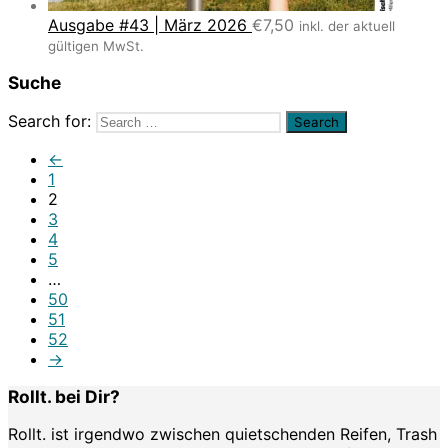
Ausgabe #43 | März 2026
€
7,50
inkl. der aktuell
gültigen MwSt.
Suche
Search for:
←
1
2
3
4
5
…
50
51
52
→
Rollt. bei Dir?
Rollt. ist irgendwo zwischen quietschenden Reifen, Trash