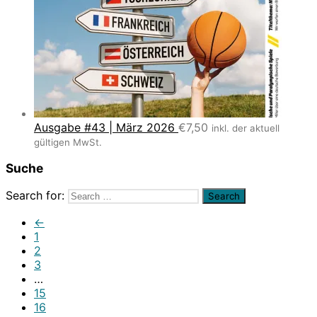
Ausgabe #43 | März 2026
€
7,50
inkl. der aktuell
gültigen MwSt.
Suche
Search for:
←
1
2
3
…
15
16