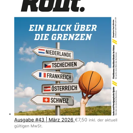
Ausgabe #43 | März 2026
€
7,50
inkl. der aktuell
gültigen MwSt.