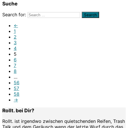
Suche
Search for:
←
1
2
3
4
5
6
7
8
…
56
57
58
→
Rollt. bei Dir?
Rollt. ist irgendwo zwischen quietschenden Reifen, Trash
Talk und dem Geräusch wenn der letzte Wurf durch das