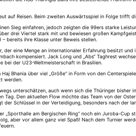
 auf Reisen. Beim zweiten Auswärtsspiel in Folge trifft d
einen Sieg einfahren, jedoch zeigten die 99ers starke Leis
s über drei Viertel stark mit und bewiesen großen Kampfge
– bereits ihre Klasse unter Beweis stellen.
r, der eine Menge an internationaler Erfahrung besitzt und
mbach kompensiert. Jack Long und „Abs“ Taghrest wechseln
bei der U23-Weltmeisterschaft in Brasilien.
aj Bhania über viel „Größe“ in Form von den Centerspiele
zt werden.
swegs unterschätzen, auch wenn sich die Thüringer bisher i
kten Tag. Den aktuellen Flow möchte das Team von der Oster
 der Schlüssel in der Verteidigung, besonders nach der la
der „Sporthalle am Bergischen Ring“ noch ein Juroba-Cup st
olg, aber vor allem ganz viel Spaß! Nach dem Turnier werde
feuern.