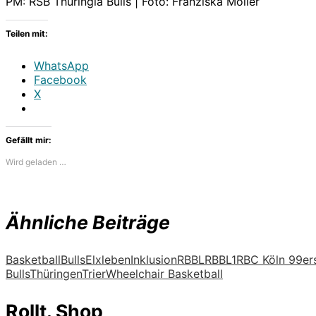
PM: RSB Thuringia Bulls | Foto: Franziska Möller
Teilen mit:
WhatsApp
Facebook
X
Gefällt mir:
Wird geladen …
Ähnliche Beiträge
Basketball
Bulls
Elxleben
Inklusion
RBBL
RBBL1
RBC Köln 99er
Bulls
Thüringen
Trier
Wheelchair Basketball
Rollt. Shop