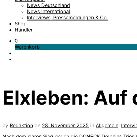
News Deutschland
News International
Interviews, Pressemeldungen & Co.
Shop
Händler
0
Warenkorb
Elxleben: Auf
by
Redaktion
on
28. November 2025
in
Allgemein
,
Interv
Nach dem klaren Sieg gegen die DONECK Dolphins Trier, w