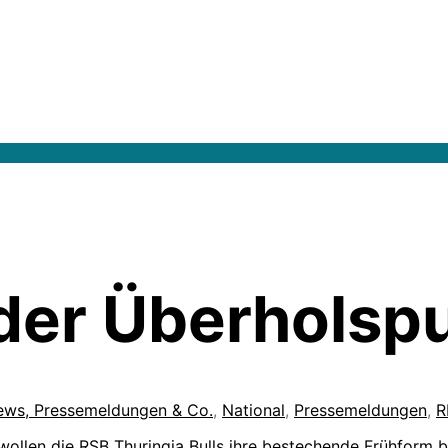
 der Überholsp
iews, Pressemeldungen & Co.
,
National
,
Pressemeldungen
,
R
ollen die RSB Thuringia Bulls ihre bestechende Frühform b