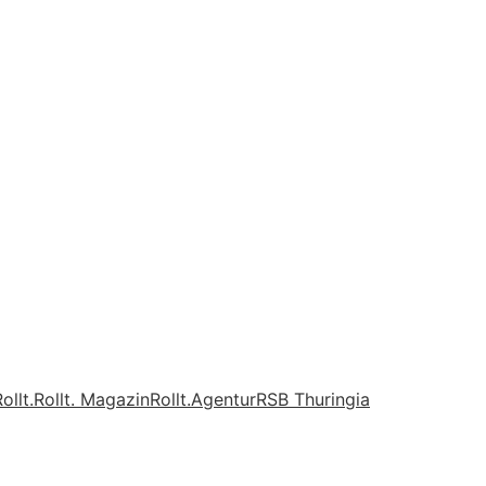
ollt.
Rollt. Magazin
Rollt.Agentur
RSB Thuringia