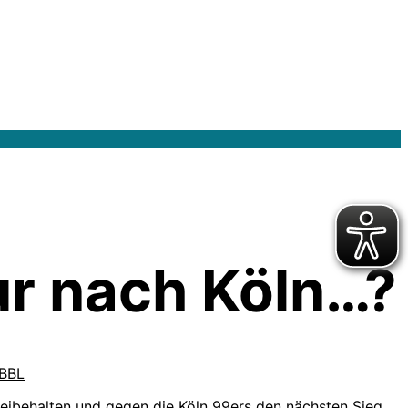
ur nach Köln…?
BBL
eibehalten und gegen die Köln 99ers den nächsten Sieg