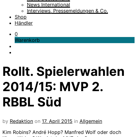
News International
Interviews, Pressemeldungen & Co.
Shop
Händler
0
Warenkorb
Rollt. Spielerwahlen
2014/15: MVP 2.
RBBL Süd
by
Redaktion
on
17. April 2015
in
Allgemein
Kim Robins? André Hopp? Manfred Wolf oder doch