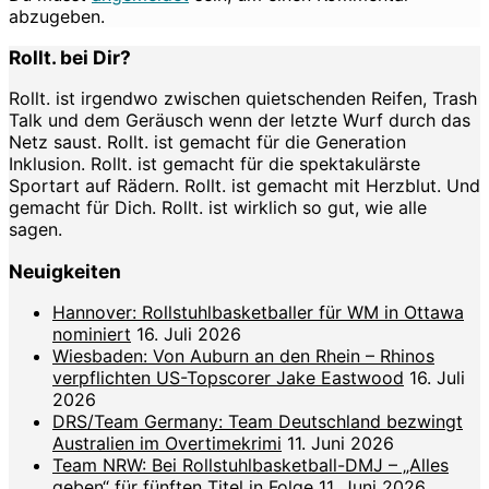
abzugeben.
Rollt. bei Dir?
Rollt. ist irgendwo zwischen quietschenden Reifen, Trash
Talk und dem Geräusch wenn der letzte Wurf durch das
Netz saust. Rollt. ist gemacht für die Generation
Inklusion. Rollt. ist gemacht für die spektakulärste
Sportart auf Rädern. Rollt. ist gemacht mit Herzblut. Und
gemacht für Dich. Rollt. ist wirklich so gut, wie alle
sagen.
Neuigkeiten
Hannover: Rollstuhlbasketballer für WM in Ottawa
nominiert
16. Juli 2026
Wiesbaden: Von Auburn an den Rhein – Rhinos
verpflichten US-Topscorer Jake Eastwood
16. Juli
2026
DRS/Team Germany: Team Deutschland bezwingt
Australien im Overtimekrimi
11. Juni 2026
Team NRW: Bei Rollstuhlbasketball-DMJ – „Alles
geben“ für fünften Titel in Folge
11. Juni 2026