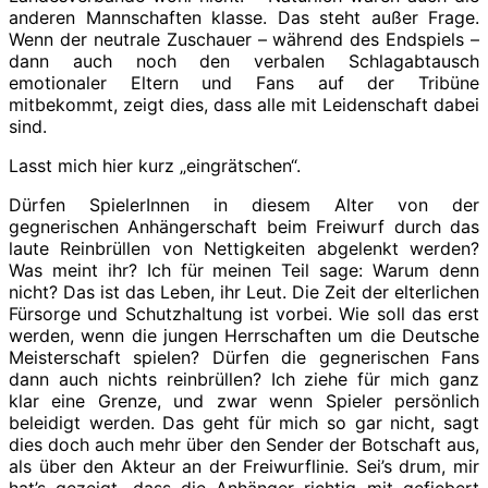
anderen Mannschaften klasse. Das steht außer Frage.
Wenn der neutrale Zuschauer – während des Endspiels –
dann auch noch den verbalen Schlagabtausch
emotionaler Eltern und Fans auf der Tribüne
mitbekommt, zeigt dies, dass alle mit Leidenschaft dabei
sind.
Lasst mich hier kurz „eingrätschen“.
Dürfen SpielerInnen in diesem Alter von der
gegnerischen Anhängerschaft beim Freiwurf durch das
laute Reinbrüllen von Nettigkeiten abgelenkt werden?
Was meint ihr? Ich für meinen Teil sage: Warum denn
nicht? Das ist das Leben, ihr Leut. Die Zeit der elterlichen
Fürsorge und Schutzhaltung ist vorbei. Wie soll das erst
werden, wenn die jungen Herrschaften um die Deutsche
Meisterschaft spielen? Dürfen die gegnerischen Fans
dann auch nichts reinbrüllen? Ich ziehe für mich ganz
klar eine Grenze, und zwar wenn Spieler persönlich
beleidigt werden. Das geht für mich so gar nicht, sagt
dies doch auch mehr über den Sender der Botschaft aus,
als über den Akteur an der Freiwurflinie. Sei’s drum, mir
hat’s gezeigt, dass die Anhänger richtig mit gefiebert