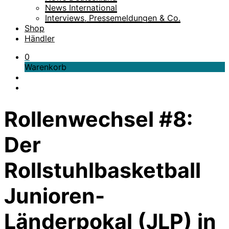
News International
Interviews, Pressemeldungen & Co.
Shop
Händler
0
Warenkorb
Rollenwechsel #8:
Der
Rollstuhlbasketball
Junioren-
Länderpokal (JLP) in