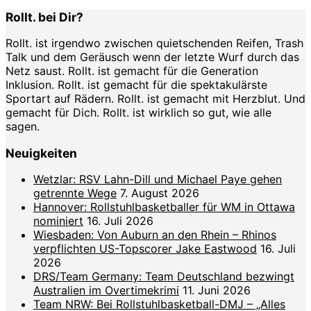
Rollt. bei Dir?
Rollt. ist irgendwo zwischen quietschenden Reifen, Trash
Talk und dem Geräusch wenn der letzte Wurf durch das
Netz saust. Rollt. ist gemacht für die Generation
Inklusion. Rollt. ist gemacht für die spektakulärste
Sportart auf Rädern. Rollt. ist gemacht mit Herzblut. Und
gemacht für Dich. Rollt. ist wirklich so gut, wie alle
sagen.
Neuigkeiten
Wetzlar: RSV Lahn-Dill und Michael Paye gehen
getrennte Wege
7. August 2026
Hannover: Rollstuhlbasketballer für WM in Ottawa
nominiert
16. Juli 2026
Wiesbaden: Von Auburn an den Rhein – Rhinos
verpflichten US-Topscorer Jake Eastwood
16. Juli
2026
DRS/Team Germany: Team Deutschland bezwingt
Australien im Overtimekrimi
11. Juni 2026
Team NRW: Bei Rollstuhlbasketball-DMJ – „Alles