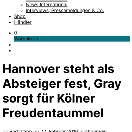
News International
Interviews, Pressemeldungen & Co.
Shop
Händler
0
Warenkorb
Hannover steht als
Absteiger fest, Gray
sorgt für Kölner
Freudentaummel
by
Redaktion
on
22. Februar 2016
in
Allgemein