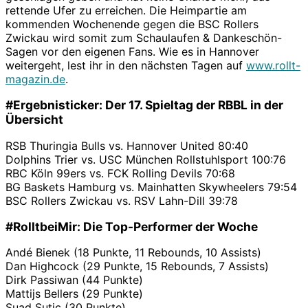
rettende Ufer zu erreichen. Die Heimpartie am
kommenden Wochenende gegen die BSC Rollers
Zwickau wird somit zum Schaulaufen & Dankeschön-
Sagen vor den eigenen Fans. Wie es in Hannover
weitergeht, lest ihr in den nächsten Tagen auf
www.rollt-
magazin.de
.
#Ergebnisticker: Der 17. Spieltag der RBBL in der
Übersicht
RSB Thuringia Bulls vs. Hannover United 80:40
Dolphins Trier vs. USC München Rollstuhlsport 100:76
RBC Köln 99ers vs. FCK Rolling Devils 70:68
BG Baskets Hamburg vs. Mainhatten Skywheelers 79:54
BSC Rollers Zwickau vs. RSV Lahn-Dill 39:78
#RolltbeiMir: Die Top-Performer der Woche
Andé Bienek (18 Punkte, 11 Rebounds, 10 Assists)
Dan Highcock (29 Punkte, 15 Rebounds, 7 Assists)
Dirk Passiwan (44 Punkte)
Mattijs Bellers (29 Punkte)
Suad Sutic (30 Punkte)