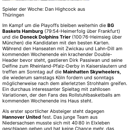
Spieler der Woche: Dan Highcock aus
Thüringen
Im Kampf um die Playoffs bleiben weiterhin die
BG
Baskets Hamburg
(79:54-Heimerfolg über Frankfurt)
und die
Doneck Dolphins Trier
(100:76-Heimsieg über
München) die Kandidaten mit den besten Karten.
Während den Hanseaten mit Zwickau und Lahn-Dill am
kommenden Wochenende ein krachender Double-
Header bevor steht, gastieren Dirk Passiwan und seine
Delfine zum Rheinland-Pfalz-Derby in Kaiserslautern und
treffen am Sonntag auf die
Mainhatten Skywheelers,
die wiederum samstags Köln fordern und sonntags
möglicherweise nach dem allerletzten Strohhalm greifen.
Ein durchaus interessanter Spieltag mit zahllosen
Variationen, der den Fans des Rollstuhlbasketballs am
kommenden Wochenende ins Haus steht.
Als erster sportlicher Absteiger steht dagegen
Hannover United
fest. Das junge Team aus
Niedersachsen musste sich mit 40:80 in Elxleben
geschlagen geben und hat keine Chance mehr, das