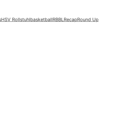
s
HSV Rollstuhlbasketball
RBBL
Recap
Round Up