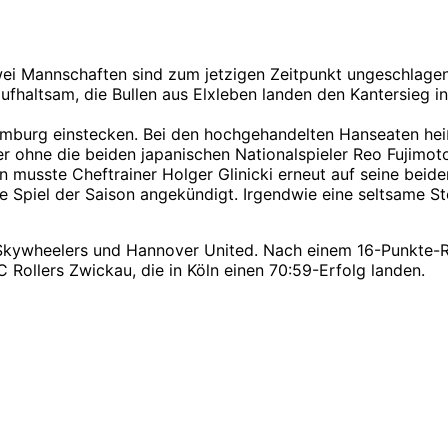
 zwei Mannschaften sind zum jetzigen Zeitpunkt ungeschlage
fhaltsam, die Bullen aus Elxleben landen den Kantersieg in 
amburg einstecken. Bei den hochgehandelten Hanseaten heiß
ohne die beiden japanischen Nationalspieler Reo Fujimoto 
 musste Cheftrainer Holger Glinicki erneut auf seine beiden
te Spiel der Saison angekündigt. Irgendwie eine seltsame S
 Skywheelers und Hannover United. Nach einem 16-Punkte-R
 Rollers Zwickau, die in Köln einen 70:59-Erfolg landen.