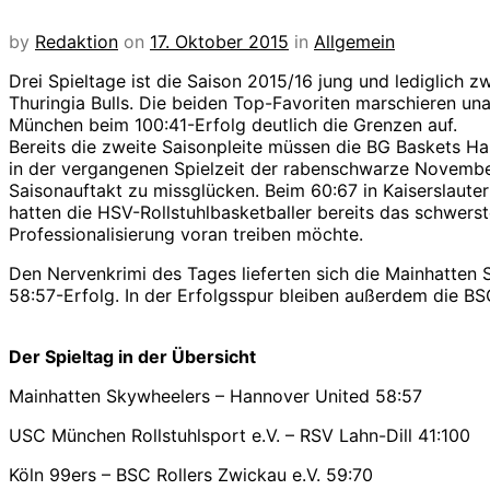
by
Redaktion
on
17. Oktober 2015
in
Allgemein
Drei Spieltage ist die Saison 2015/16 jung und lediglich
Thuringia Bulls. Die beiden Top-Favoriten marschieren unau
München beim 100:41-Erfolg deutlich die Grenzen auf.
Bereits die zweite Saisonpleite müssen die BG Baskets H
in der vergangenen Spielzeit der rabenschwarze November 
Saisonauftakt zu missglücken. Beim 60:67 in Kaiserslautern
hatten die HSV-Rollstuhlbasketballer bereits das schwers
Professionalisierung voran treiben möchte.
Den Nervenkrimi des Tages lieferten sich die Mainhatten
58:57-Erfolg. In der Erfolgsspur bleiben außerdem die BSC
Der Spieltag in der Übersicht
Mainhatten Skywheelers – Hannover United 58:57
USC München Rollstuhlsport e.V. – RSV Lahn-Dill 41:100
Köln 99ers – BSC Rollers Zwickau e.V. 59:70