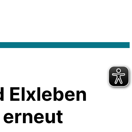
 Elxleben
 erneut