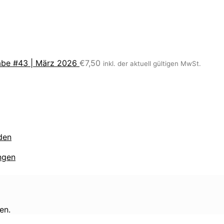
be #43 | März 2026
€
7,50
inkl. der aktuell gültigen MwSt.
den
ngen
en.