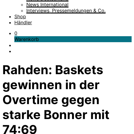
News International
Interviews, Pressemeldungen & Co.
Shop
Händler
0
Warenkorb
Rahden: Baskets
gewinnen in der
Overtime gegen
starke Bonner mit
74:69