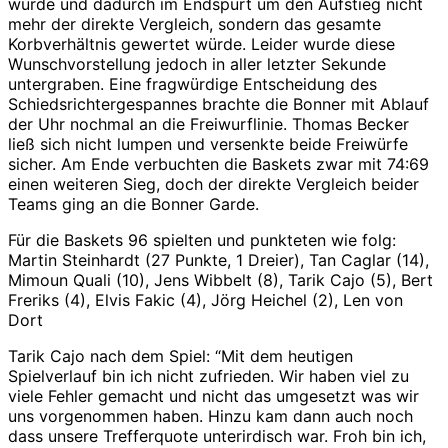
würde und dadurch im Endspurt um den Aufstieg nicht
mehr der direkte Vergleich, sondern das gesamte
Korbverhältnis gewertet würde. Leider wurde diese
Wunschvorstellung jedoch in aller letzter Sekunde
untergraben. Eine fragwürdige Entscheidung des
Schiedsrichtergespannes brachte die Bonner mit Ablauf
der Uhr nochmal an die Freiwurflinie. Thomas Becker
ließ sich nicht lumpen und versenkte beide Freiwürfe
sicher. Am Ende verbuchten die Baskets zwar mit 74:69
einen weiteren Sieg, doch der direkte Vergleich beider
Teams ging an die Bonner Garde.
Für die Baskets 96 spielten und punkteten wie folg:
Martin Steinhardt (27 Punkte, 1 Dreier), Tan Caglar (14),
Mimoun Quali (10), Jens Wibbelt (8), Tarik Cajo (5), Bert
Freriks (4), Elvis Fakic (4), Jörg Heichel (2), Len von
Dort
Tarik Cajo nach dem Spiel: “Mit dem heutigen
Spielverlauf bin ich nicht zufrieden. Wir haben viel zu
viele Fehler gemacht und nicht das umgesetzt was wir
uns vorgenommen haben. Hinzu kam dann auch noch
dass unsere Trefferquote unterirdisch war. Froh bin ich,