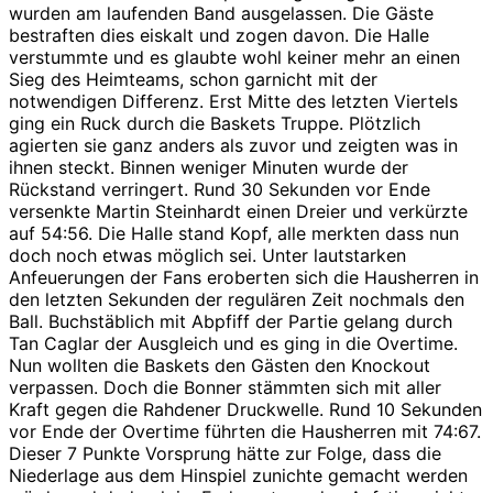
wurden am laufenden Band ausgelassen. Die Gäste
bestraften dies eiskalt und zogen davon. Die Halle
verstummte und es glaubte wohl keiner mehr an einen
Sieg des Heimteams, schon garnicht mit der
notwendigen Differenz. Erst Mitte des letzten Viertels
ging ein Ruck durch die Baskets Truppe. Plötzlich
agierten sie ganz anders als zuvor und zeigten was in
ihnen steckt. Binnen weniger Minuten wurde der
Rückstand verringert. Rund 30 Sekunden vor Ende
versenkte Martin Steinhardt einen Dreier und verkürzte
auf 54:56. Die Halle stand Kopf, alle merkten dass nun
doch noch etwas möglich sei. Unter lautstarken
Anfeuerungen der Fans eroberten sich die Hausherren in
den letzten Sekunden der regulären Zeit nochmals den
Ball. Buchstäblich mit Abpfiff der Partie gelang durch
Tan Caglar der Ausgleich und es ging in die Overtime.
Nun wollten die Baskets den Gästen den Knockout
verpassen. Doch die Bonner stämmten sich mit aller
Kraft gegen die Rahdener Druckwelle. Rund 10 Sekunden
vor Ende der Overtime führten die Hausherren mit 74:67.
Dieser 7 Punkte Vorsprung hätte zur Folge, dass die
Niederlage aus dem Hinspiel zunichte gemacht werden