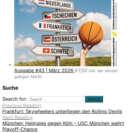
Ausgabe #43 | März 2026
€
7,50
inkl. der aktuell
gültigen MwSt.
Suche
Search for:
Previous Reading
Frankfurt: Skywheelers unterliegen den Rolling Devils
Next Reading
München: Heimsieg gegen Köln – USC München wahrt
Playoff-Chance