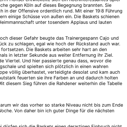
che gegen Köln auf dieses Begegnung brannten. Sie
h in der Offensive ordentlich rund. Mit einer 19:8 Führung
ern einige Schüsse von außen ein. Die Baskets schienen
ie Heimmannschaft unter tosendem Applaus und lauten
. Doch dieser Gefahr beugte das Trainergespann Cajo und
ück zu schlagen, egal wie hoch der Rückstand auch war.
 fortsetzen. Die Baskets arbeiten sehr hart an den
s in letzter Sekunde aus weiter Entfernung ihr Ziel.
e Viertel. Und hier passierte genau dass, wovor die
schale und spielten sich plötzlich in einen wahren
ppe völlig überhastet, verteidigte desolat und kam auch
utstark feuerten sie ihre Farben an und dadurch holten
Mit diesem Sieg führen die Rahdener weiterhin die Tabelle
, warum wir das vorher so starke Niveau nicht bis zum Ende
Woche. Von daher bin ich guter Dinge für die nächsten
ürfen sich die Baskets einen derartigen Einbruch nicht