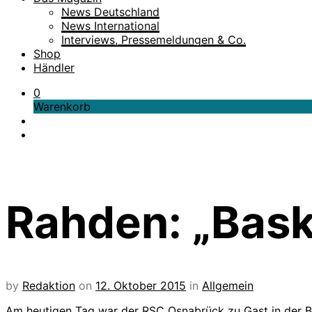
News Deutschland
News International
Interviews, Pressemeldungen & Co.
Shop
Händler
0
Warenkorb
Rahden: „Bask
by
Redaktion
on
12. Oktober 2015
in
Allgemein
Am heutigen Tag war der RSC Osnabrück zu Gast in der Br