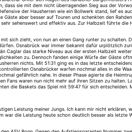
, dass sie mit dem nicht überragenden Sieg aus der Vorwo
Defensive der Hausherren wie ein Bollwerk stand, lief es auc
ie Gäste aber besser auf Touren und schenkten den Rahden
s sehr sehenswert und effektiv aus. Zur Halbzeit führte d
r mit sich zieht, von nun an einen Gang runter zu schalten
dürfen. Osnabrück war immer bekannt dafür urplötzlich zur
än Caglar das starke Niveau aus der ersten Halbzeit weiter
ichkeiten zu. Dennoch fanden einige Würfe der Gäste oftmal
erren nichts. Mit 51:31 ging es in das letzte entscheidend
ontrollierten Osnabrücker warfen nochmal alles in die Waag
hmal gefährlich nahe. In dieser Phase agierte die Heimtru
n Fans waren nun nicht mehr auf ihren Sitzen zu halten. La
nten die Baskets das Spiel mit 59:47 für sich entscheiden. 
heutigen Leistung meiner Jungs. Ich kann mir nicht erklären
em war die Leistung heute schon deutlich besser als letzte 
den ASV Bonn. Gegen den Aufstiegsgaranten Nummer zwei d