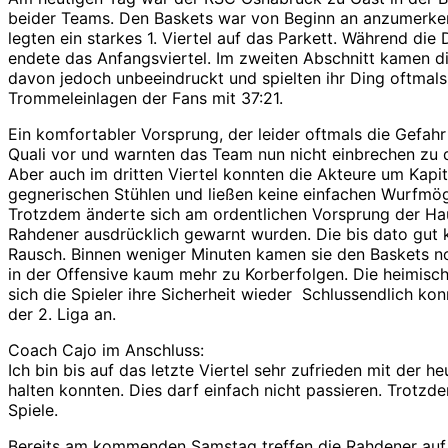
beider Teams. Den Baskets war von Beginn an anzumerken
legten ein starkes 1. Viertel auf das Parkett. Während die 
endete das Anfangsviertel. Im zweiten Abschnitt kamen d
davon jedoch unbeeindruckt und spielten ihr Ding oftmal
Trommeleinlagen der Fans mit 37:21.
Ein komfortabler Vorsprung, der leider oftmals die Gefah
Quali vor und warnten das Team nun nicht einbrechen zu 
Aber auch im dritten Viertel konnten die Akteure um Kapit
gegnerischen Stühlen und ließen keine einfachen Wurfmögl
Trotzdem änderte sich am ordentlichen Vorsprung der Haush
Rahdener ausdrücklich gewarnt wurden. Die bis dato gut k
Rausch. Binnen weniger Minuten kamen sie den Baskets noc
in der Offensive kaum mehr zu Korberfolgen. Die heimische
sich die Spieler ihre Sicherheit wieder Schlussendlich kon
der 2. Liga an.
Coach Cajo im Anschluss:
Ich bin bis auf das letzte Viertel sehr zufrieden mit der 
halten konnten. Dies darf einfach nicht passieren. Trotzd
Spiele.
Bereits am kommenden Samstag treffen die Rahdener auf 