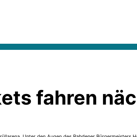
ets fahren näc
üllarena. Unter den Augen des Rahdener Bürgermeisters Her