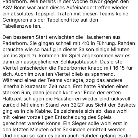
Paderborn. Wie bereits in der Woche zuvor gegen den
ASV Bonn war auch dieses Aufeinandertreffen wieder
ein absolutes Topspiel. Trafen mit diesen Teams keine
Geringeren als der Tabellendritte auf den
Tabellenzweiten.
Den besseren Start erwischten die Hausherren aus
Paderborn. Sie gingen schnell mit 4:0 in Führung. Rahden
brauchte wie so häufig in dieser Saison einige Minuten
um ins Spiel
zu kommen. Im Spiel angekommen war es
dann ein ausgeglichener Schlagabtausch. Das erste
Viertel entschieden die Paderborner knapp mit 16:15 für
sich. Auch im zweiten Viertel blieb es spannend.
Während eines der Teams vorlegte, zog das andere
innerhalb kürzester Zeit nach. Erst hatte Rahden einen
starken Run, dann jedoch kurz vor Ende der ersten
Halbzeit schlugen die Hausherren wieder eindrucksvoll
zurück! Mit einem Stand von 32:27 aus Sicht der Baskets
ging es in die Kabine. Es zeichnete sich ab, dass wohl
mit keiner vorzeitigen Entscheidung des Spiels
gerechnet werden könne. Ein Sieger solle wohl erst in
den letzten Minuten oder Sekunden ermittelt werden.
Und genau so kam es dann auch. Rahden gelang es die