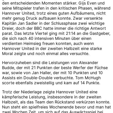
den entscheidenden Momenten stärker. Gijs Even und
seine Mitspieler trafen in den kritischen Phasen, während
Hannover United, trotz eines guten Aufbäumens, nicht
mehr genug Druck aufbauen konnte. Zwar versenkte
Kapitän Jan Sadler in der Schlussphase zwei wichtige
Dreier, doch der BBC hatte immer die richtige Antwort
parat. Das letzte Viertel ging mit 21:14 an die Gastgeber,
die sich nach 40 intensiven Minuten über einen
verdienten Heimsieg freuen konnten, auch wenn
Hannover United in der zweiten Halbzeit eine starke
Moral zeigte und noch einmal alles versuchte.
Hervorzuheben sind die Leistungen von Alexander
Budde, der mit 21 Punkten der beste Werfer der Füchse
war, sowie von Jan Haller, der mit 10 Punkten und 10
Assists ein Double-Double verbuchte. Tom McHugh
scorte ebenfalls zweistellig und kam auf 14 Punkte.
Trotz der Niederlage zeigte Hannover United eine
kämpferische Leistung, insbesondere in der zweiten
Halbzeit, als das Team den Rückstand verkürzen konnte.
Nun steht ein spielfreies Wochenende bevor und man hat
zwei Wochen Zeit, um sich auf das Auswärtsspiel bei