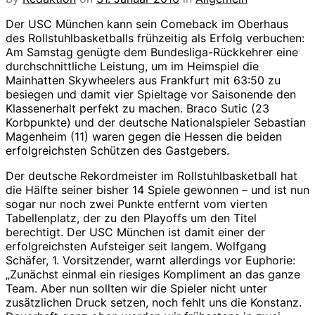
Der USC München kann sein Comeback im Oberhaus
des Rollstuhlbasketballs frühzeitig als Erfolg verbuchen:
Am Samstag genügte dem Bundesliga-Rückkehrer eine
durchschnittliche Leistung, um im Heimspiel die
Mainhatten Skywheelers aus Frankfurt mit 63:50 zu
besiegen und damit vier Spieltage vor Saisonende den
Klassenerhalt perfekt zu machen. Braco Sutic (23
Korbpunkte) und der deutsche Nationalspieler Sebastian
Magenheim (11) waren gegen die Hessen die beiden
erfolgreichsten Schützen des Gastgebers.
Der deutsche Rekordmeister im Rollstuhlbasketball hat
die Hälfte seiner bisher 14 Spiele gewonnen – und ist nun
sogar nur noch zwei Punkte entfernt vom vierten
Tabellenplatz, der zu den Playoffs um den Titel
berechtigt. Der USC München ist damit einer der
erfolgreichsten Aufsteiger seit langem. Wolfgang
Schäfer, 1. Vorsitzender, warnt allerdings vor Euphorie:
„Zunächst einmal ein riesiges Kompliment an das ganze
Team. Aber nun sollten wir die Spieler nicht unter
zusätzlichen Druck setzen, noch fehlt uns die Konstanz.