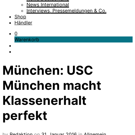
News International
Interviews, Pressemeldungen & Co.
Shop
Händler
0
Warenkorb
München: USC
München macht
Klassenerhalt
perfekt
by
Redaktion
on
31. Januar 2016
in
Allgemein