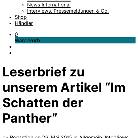
News International
Interviews, Pressemeldungen & Co.
Shop
Händler
0
Warenkorb
Leserbrief zu
unserem Artikel “Im
Schatten der
Panther”
by
Redaktion
on
26. Mai 2015
in
Allgemein
,
Interviews,