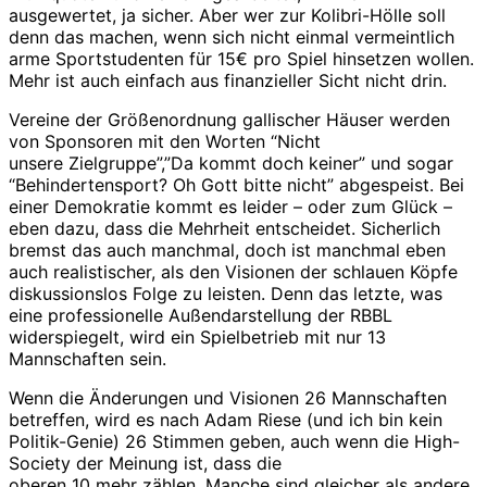
ausgewertet, ja sicher. Aber wer zur Kolibri-Hölle soll
denn das machen, wenn sich nicht einmal vermeintlich
arme Sportstudenten für 15€ pro Spiel hinsetzen wollen.
Mehr ist auch einfach aus finanzieller Sicht nicht drin.
Vereine der Größenordnung gallischer Häuser werden
von Sponsoren mit den Worten “Nicht
unsere Zielgruppe”,”Da kommt doch keiner” und sogar
“Behindertensport? Oh Gott bitte nicht” abgespeist. Bei
einer Demokratie kommt es leider – oder zum Glück –
eben dazu, dass die Mehrheit entscheidet. Sicherlich
bremst das auch manchmal, doch ist manchmal eben
auch realistischer, als den Visionen der schlauen Köpfe
diskussionslos Folge zu leisten. Denn das letzte, was
eine professionelle Außendarstellung der RBBL
widerspiegelt, wird ein Spielbetrieb mit nur 13
Mannschaften sein.
Wenn die Änderungen und Visionen 26 Mannschaften
betreffen, wird es nach Adam Riese (und ich bin kein
Politik-Genie) 26 Stimmen geben, auch wenn die High-
Society der Meinung ist, dass die
oberen 10 mehr zählen. Manche sind gleicher als andere.