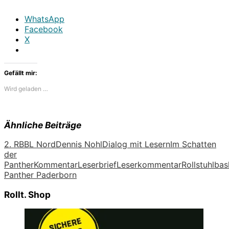
WhatsApp
Facebook
X
Gefällt mir:
Wird geladen …
Ähnliche Beiträge
2. RBBL Nord
Dennis Nohl
Dialog mit Lesern
Im Schatten
der
Panther
Kommentar
Leserbrief
Leserkommentar
Rollstuhlbas
Panther Paderborn
Rollt. Shop