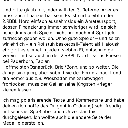
Und bitte glaub mir, jeder will den 3. Referee. Aber es
muss auch finanzierbar sein. Es ist und bleibt in der
2.RBBL Nord einfach ausnahmslos ein Amateursport,
dessen Finanzierung immer schwieriger wird, da sich
neuerdings auch Spieler nicht nur noch mit Spritgeld
zufrieden geben wollen. Ohne gute Spieler – und seien
wir ehrlich – ein Rollstuhlbasketball-Talent alá Halouski
etc gibt es einmal in jedem siebten Ei, entschuldige
Verein. Und so auch in der 2.RBBL Nord: Darius Friesen
bei Paderborn, Fabian
Hoffmeister/Osnabrück, Briel/Bonn, und so weiter. Die
Jungs sind jung, aber sobald sie der Ehrgeiz packt und
die Römer aus z.B. Wiesbaden mit Streitwägen
frohlocken, muss der Gallier seine jüngsten Krieger
ziehen lassen.
Ich mag polarisierende Texte und Kommentare und habe
deinen (ich hoffe das Du geht in Ordnung) sehr freudig
mit sehr viel Spaß aber auch Unverständnis
durchgelesen. Ich wollte auch die andere Seite der
Medaille darstellen.