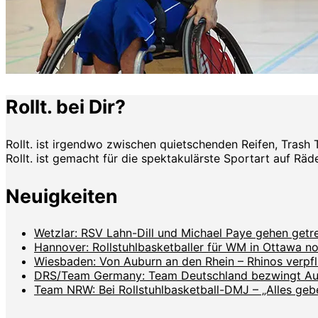
Rollt. bei Dir?
Rollt. ist irgendwo zwischen quietschenden Reifen, Trash 
Rollt. ist gemacht für die spektakulärste Sportart auf Räde
Neuigkeiten
Wetzlar: RSV Lahn-Dill und Michael Paye gehen get
Hannover: Rollstuhlbasketballer für WM in Ottawa no
Wiesbaden: Von Auburn an den Rhein – Rhinos verpf
DRS/Team Germany: Team Deutschland bezwingt Aust
Team NRW: Bei Rollstuhlbasketball-DMJ – „Alles geben