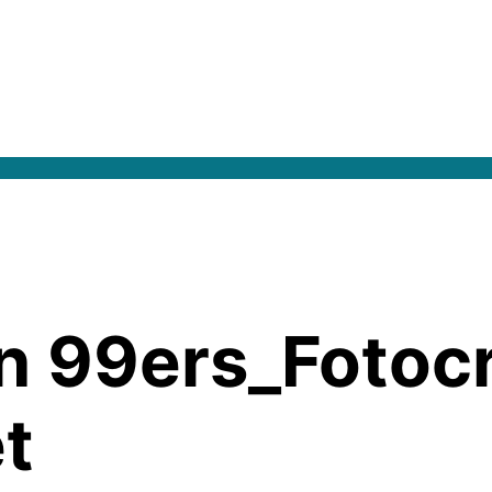
ln 99ers_Fotoc
t