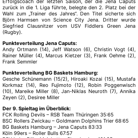
Erfolgscoach der letzten Saison, der die Jena Caputs
zurück in die 1. Liga führte, belegte den 2. Platz bei der
Wahl zum „Trainer des Jahres“. Den Titel sicherte sich
Björn Harmsen von Science City Jena. Dritter wurde
Siegfried Clausnitzer vom USV Fiddlers Green Jena
(Rugby).
Punkteverteilung Jena Caputs:
Andy Ortmann (14), Jeff Watson (6), Christin Vogt (4),
Rainer Müller (4), Marcus Kietzer (3), Frank Oehme (2),
Frank Semmler
Punkteverteilung BG Baskets Hamburg:
Gesche Schünemann (15/2), Hiroaki Kozai (15), Mustafa
Korkmaz (14), Reo Fujimoto (12), Robin Poggenwisch
(10), Mareike Miller (8), Jan-Niklas Neuroth (7), Annika
Zeyen (2), Desiree Miller
Der 9. Spieltag im Überblick:
FCK Rolling Devils – RSB Team Thüringen 35:65
BSC Rollers Zwickau – Goldmann Dolphins Trier 68:65
BG Baskets Hamburg – Jena Caputs 83:33
Köln 99ers – Roller Bulls 67:57