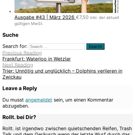
Ausgabe #43 | März 2026
€
7,50
inkl. der aktuell
gültigen MwSt.
Suche
Search for:
Previous Reading
Frankfurt: Waterloo in Wetzlar
Next Reading
Trier: Unnötig und unglücklich – Dolphins verlieren in
Zwickau
Leave a Reply
Du musst
angemeldet
sein, um einen Kommentar
abzugeben.
Rollt. bei Dir?
Rollt. ist irgendwo zwischen quietschenden Reifen, Trash
Talk und dem Geräusch wenn der letzte Wurf durch das