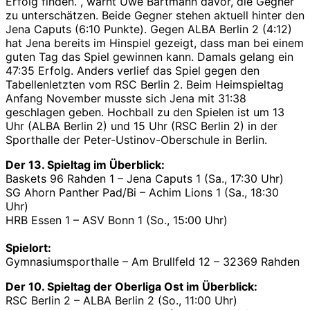
Erfolg finden.“, warnt Uwe Bartmann davor, die Gegner
zu unterschätzen. Beide Gegner stehen aktuell hinter den
Jena Caputs (6:10 Punkte). Gegen ALBA Berlin 2 (4:12)
hat Jena bereits im Hinspiel gezeigt, dass man bei einem
guten Tag das Spiel gewinnen kann. Damals gelang ein
47:35 Erfolg. Anders verlief das Spiel gegen den
Tabellenletzten vom RSC Berlin 2. Beim Heimspieltag
Anfang November musste sich Jena mit 31:38
geschlagen geben. Hochball zu den Spielen ist um 13
Uhr (ALBA Berlin 2) und 15 Uhr (RSC Berlin 2) in der
Sporthalle der Peter-Ustinov-Oberschule in Berlin.
Der 13. Spieltag im Überblick:
Baskets 96 Rahden 1 – Jena Caputs 1 (Sa., 17:30 Uhr)
SG Ahorn Panther Pad/Bi – Achim Lions 1 (Sa., 18:30
Uhr)
HRB Essen 1 – ASV Bonn 1 (So., 15:00 Uhr)
Spielort:
Gymnasiumsporthalle – Am Brullfeld 12 – 32369 Rahden
Der 10. Spieltag der Oberliga Ost im Überblick:
RSC Berlin 2 – ALBA Berlin 2 (So., 11:00 Uhr)