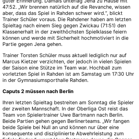
guter Erinnerung. Damals unterlag Jena zu Hause mit
47:52. „Wir brennen natürlich auf die Revanche, wissen
aber, dass das Spiel in Rahden schwer wird.“, blickt
Trainer Schüler voraus. Die Rahdener haben am letzten
Spieltag nach einem Sieg gegen Zwickau (71:51) den
Klassenerhalt in der zweithöchsten Spielklasse feiern
können und werde mit Sicherheit hochmotiviert in die
Partie gegen Jena gehen.
Trainer Torsten Schüler muss aktuell lediglich nur auf
Marcus Kietzer verzichten, der jedoch in vielen Spielen
der Saison eine Stütze im Team war. Hochball zum
vorletzten Spiel in Rahden ist am Samstag um 17:30 Uhr
in der Gymnasiumsporthalle Rahden.
Caputs 2 müssen nach Berlin
Ihren letzten Spieltag bestreiten am Sonntag die Spieler
der zweiten Mannschaft. In der Oberliga Ost reist das
Team von Spielertrainer Uwe Bartmann nach Berlin.
Beide Partien gehen gegen Berlinerteams. „Wir fangen
beide Spiele bei Null an und können nur über eine
konsequente und disziplinierte Abwehrleistung zum