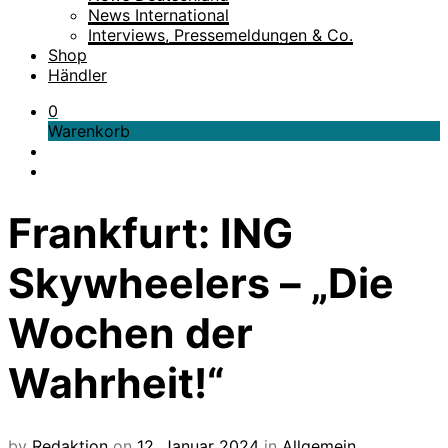
News International
Interviews, Pressemeldungen & Co.
Shop
Händler
0
Warenkorb
Frankfurt: ING
Skywheelers – „Die
Wochen der
Wahrheit!“
by
Redaktion
on
12. Januar 2024
in
Allgemein
,