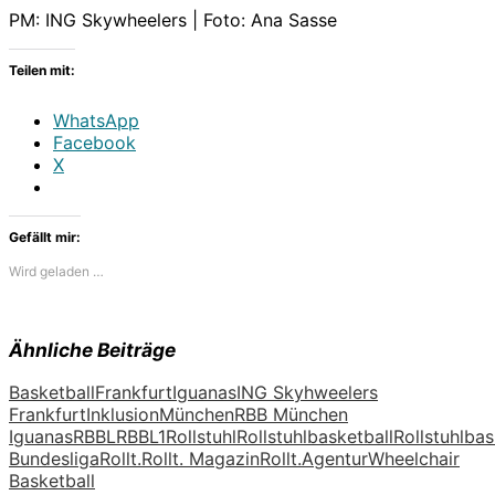
PM: ING Skywheelers | Foto: Ana Sasse
Teilen mit:
WhatsApp
Facebook
X
Gefällt mir:
Wird geladen …
Ähnliche Beiträge
Basketball
Frankfurt
Iguanas
ING Skyhweelers
Frankfurt
Inklusion
München
RBB München
Iguanas
RBBL
RBBL1
Rollstuhl
Rollstuhlbasketball
Rollstuhlbas
Bundesliga
Rollt.
Rollt. Magazin
Rollt.Agentur
Wheelchair
Basketball