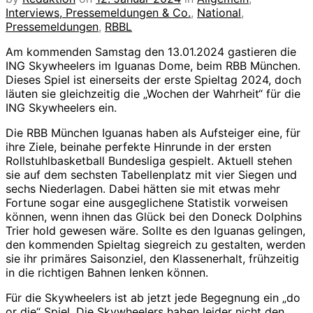
Interviews, Pressemeldungen & Co.
,
National
,
Pressemeldungen
,
RBBL
Am kommenden Samstag den 13.01.2024 gastieren die
ING Skywheelers im Iguanas Dome, beim RBB München.
Dieses Spiel ist einerseits der erste Spieltag 2024, doch
läuten sie gleichzeitig die „Wochen der Wahrheit“ für die
ING Skywheelers ein.
Die RBB München Iguanas haben als Aufsteiger eine, für
ihre Ziele, beinahe perfekte Hinrunde in der ersten
Rollstuhlbasketball Bundesliga gespielt. Aktuell stehen
sie auf dem sechsten Tabellenplatz mit vier Siegen und
sechs Niederlagen. Dabei hätten sie mit etwas mehr
Fortune sogar eine ausgeglichene Statistik vorweisen
können, wenn ihnen das Glück bei den Doneck Dolphins
Trier hold gewesen wäre. Sollte es den Iguanas gelingen,
den kommenden Spieltag siegreich zu gestalten, werden
sie ihr primäres Saisonziel, den Klassenerhalt, frühzeitig
in die richtigen Bahnen lenken können.
Für die Skywheelers ist ab jetzt jede Begegnung ein „do
or die“ Spiel. Die Skywheelers haben leider nicht den